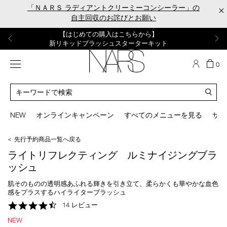
Skip
「ＮＡＲＳ ラディアントクリーミーコンシーラー」の
×
to
自主回収のお詫びとお願い
main
content
【ポーチ＆ブラッシュプレゼント】
【はじめての購入はこちらから】
【ギフトショッパープレゼント】
【サンプル＆ヘアピン付】
【ミニパフプレゼント】
新リキッドブラッシュご購入でプレゼント
カラーアイテムをあの人へのプレゼントに
新リキッドブラッシュスターターキット
オイルクレンジングキット
ORGASM CAMPAIGN
メニュー
カ
0
ー
NARS
ト
カ
の
タ
商
ロ
You
品
グ
can
NEW
オンラインキャンペーン
すべてのメニューを見る
サイ
数
検
use
索
the
＜ 先行予約商品一覧へ戻る
tab
key
ライトリフレクティング ルミナイジングブラ
(or
ッシュ
swipe
left
肌そのものの透明感あふれる輝きを引き立て、柔らかくも華やかな血色
or
感をプラスするハイライターブラッシュ
right
4.7
14 レビュー
on
star
your
NEW
rating
mobile