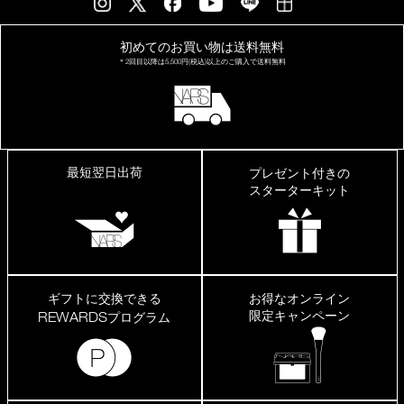
の
も
の
初めてのお買い物は
送料無料
は
＊2回目以降は
5,500円(税込)以上の
ご購入で送料無料
荒
れ
た
り
し
ま
す
最短翌日出荷
プレゼント付きの
が、
こ
スターターキット
ち
ら
は
大
丈
夫
で
ギフトに交換できる
お得なオンライン
し
限定キャンペーン
REWARDS
プログラム
た。
程
よ
く
艶
が