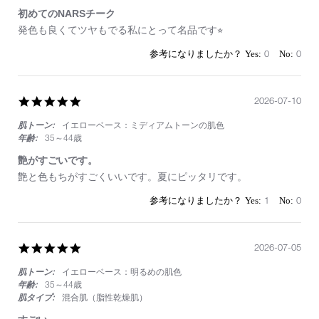
初めてのNARSチーク
Review
review
発色も良くてツヤもでる私にとって名品です⭐︎
by
stating
on
初
0
0
25
め
Jul
て
2026
の
5.0
2026-07-10
NARS
star
チ
肌トーン:
イエローベース：ミディアムトーンの肌色
rating
ー
ク
年齢:
35～44歳
艶がすごいです。
Review
review
艶と色もちがすごくいいです。夏にピッタリです。
by
stating
on
艶
1
0
10
が
Jul
す
2026
ご
5.0
2026-07-05
い
star
で
肌トーン:
イエローベース：明るめの肌色
rating
す。
年齢:
35～44歳
肌タイプ:
混合肌（脂性乾燥肌）