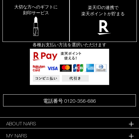
出
大切な方へのギフトに
ID
楽天
の連携で
て、
刻印サービス
楽天ポイントが貯まる
皮
脂
崩
れ
し
に
各種お支払い方法を選択いただけます
く
い
け
ど
乾
燥
せ
ず、
肌
が
サ
電話番号 0120-356-686
ラ
サ
ラ
に
ABOUT NARS
な
MY NARS