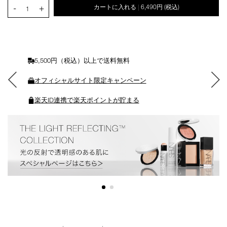
PRODUCT.QUANTITY.SELECT.LABEL
-
+
カートに入れる
6,490円
(税込)
|
ー
1
ト
に
入
れ
る
5,500円（税込）以上で送料無料
オフィシャルサイト限定キャンペーン
楽天ID連携で楽天ポイントが貯まる