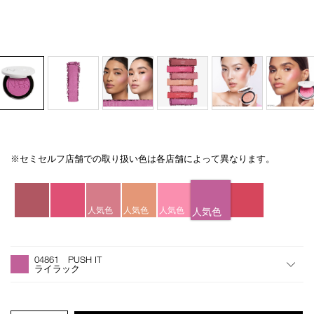
※セミセルフ店舗での取り扱い色は各店舗によって異なります。
Details
/light-
商
reflecting-
品
バ
luminizing-
番
リ
blush-
号
エ
人気色
人気色
人気色
人気色
04861/4535683284912.html
4535683284912
ー
シ
オ
Product
ョ
プ
Actions
04861 PUSH IT
ン
シ
ライラック
ョ
ン
を
カ