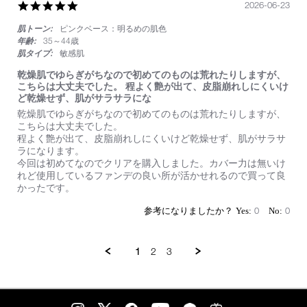
い
5.0
2026-06-23
star
肌トーン:
ピンクベース：明るめの肌色
rating
年齢:
35～44歳
肌タイプ:
敏感肌
乾燥肌でゆらぎがちなので初めてのものは荒れたりしますが、
こちらは大丈夫でした。 程よく艶が出て、皮脂崩れしにくいけ
ど乾燥せず、肌がサラサラにな
Review
review
乾燥肌でゆらぎがちなので初めてのものは荒れたりしますが、
by
stating
こちらは大丈夫でした。
on
乾
程よく艶が出て、皮脂崩れしにくいけど乾燥せず、肌がサラサ
23
燥
ラになります。
Jun
肌
今回は初めてなのでクリアを購入しました。カバー力は無いけ
2026
で
れど使用しているファンデの良い所が活かせれるので買って良
ゆ
かったです。
ら
ぎ
0
0
が
ち
な
1
2
3
の
で
初
め
て