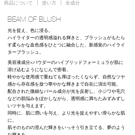
商品について
使い方
全成分
BEAM OF BLUSH
光を捉え、色に浸る。
ハイライターの透明感溢れる輝きと、ブラッシュがもたら
す柔らかな血色感をひとつに融合した、新感覚のハイライ
ターブラッシュ。
美容液成分×パウダーのハイブリッドフォーミュラが肌に
溶け込むようになじんで密着。
軽やかな使用感で重ねても厚ぼったくならず、自然なツヤ
感から存在感を放つ華やかな輝きまで自在に演出可能。
配合された微細なパール成分が光を反射し、小ジワや毛穴
などの肌悩みをぼかしながら、透明感に満ちたみずみずし
いツヤを与えます。
同時に、肌に潤いを与え、より光を捉えやすい滑らかな肌
に。
肌そのものの澄んだ輝きをいっそう引き立てる、夢のよう
な輝きを。