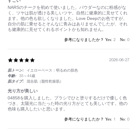
すごい
Review
review
NARSのチークを初めて使いました。パウダーなのに粉感がな
by
stating
く、ツヤは肌が透ける美しいツヤ。自然に健康的に見せてくれ
on
す
ます。他の色も欲しくなりました。Love Deepのお色ですが、
5
ご
自分の肌に乗せるとそんなに青みはありませんでしたが、それ
Jul
い
も健康的に見せてくれるポイントかも知れません。
2026
2
0
5.0
2026-06-27
star
肌トーン:
イエローベース：明るめの肌色
rating
年齢:
35～44歳
肌タイプ:
混合肌（脂性乾燥肌）
光り方が美しい
Review
review
04858を購入しました。ブラシでひと塗りするだけで優しく色
by
stating
づき、太陽光に当たった時の光り方がとても美しいです。他の
on
光
色味も購入したいと思います。
27
り
Jun
方
1
0
2026
が
美
し