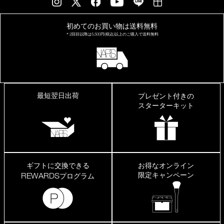
の
も
の
初めてのお買い物は
送料無料
は
＊2回目以降は
5,500円(税込)以上の
ご購入で送料無料
荒
れ
た
り
し
ま
す
最短翌日出荷
プレゼント付きの
が、
こ
スターターキット
ち
ら
は
大
丈
夫
で
ギフトに交換できる
お得なオンライン
し
限定キャンペーン
REWARDS
プログラム
た。
程
よ
く
艶
が