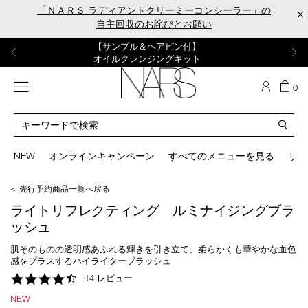
Skip
「ＮＡＲＳ ラディアントクリーミーコンシーラー」の
×
to
自主回収のお詫びとお願い
main
content
【ポーチ＆ブラッシュプレゼント】
【はじめての購入はこちらから】
【ギフトショッパープレゼント】
【サンプル＆ヘアピン付】
【ミニパフプレゼント】
新リキッドブラッシュご購入でプレゼント
カラーアイテムをあの人へのプレゼントに
新リキッドブラッシュスターターキット
オイルクレンジングキット
ORGASM CAMPAIGN
メニュー
カ
0
ー
NARS
ト
カ
の
タ
商
ロ
You
品
グ
can
NEW
オンラインキャンペーン
すべてのメニューを見る
サイ
数
検
use
索
the
＜ 先行予約商品一覧へ戻る
tab
key
ライトリフレクティング ルミナイジングブラ
(or
ッシュ
swipe
left
肌そのものの透明感あふれる輝きを引き立て、柔らかくも華やかな血色
or
感をプラスするハイライターブラッシュ
right
4.7
14 レビュー
on
star
your
NEW
rating
mobile