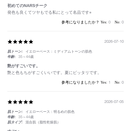
初めてのNARSチーク
Review
review
発色も良くてツヤもでる私にとって名品です⭐︎
by
stating
on
初
0
0
25
め
Jul
て
2026
の
5.0
2026-07-10
NARS
star
チ
肌トーン:
イエローベース：ミディアムトーンの肌色
rating
ー
ク
年齢:
35～44歳
艶がすごいです。
Review
review
艶と色もちがすごくいいです。夏にピッタリです。
by
stating
on
艶
1
0
10
が
Jul
す
2026
ご
5.0
2026-07-05
い
star
で
肌トーン:
イエローベース：明るめの肌色
rating
す。
年齢:
35～44歳
肌タイプ:
混合肌（脂性乾燥肌）