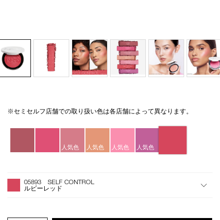
※セミセルフ店舗での取り扱い色は各店舗によって異なります。
Details
/light-
商
reflecting-
品
バ
luminizing-
番
リ
blush-
号
エ
人気色
人気色
人気色
人気色
05893/4535683299398.html
4535683299398
ー
シ
オ
Product
ョ
プ
Actions
05893 SELF CONTROL
ン
シ
ルビーレッド
ョ
ン
を
カ