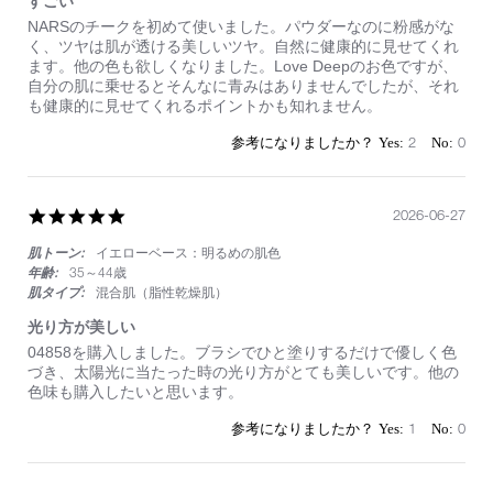
すごい
Review
review
NARSのチークを初めて使いました。パウダーなのに粉感がな
by
stating
く、ツヤは肌が透ける美しいツヤ。自然に健康的に見せてくれ
on
す
ます。他の色も欲しくなりました。Love Deepのお色ですが、
5
ご
自分の肌に乗せるとそんなに青みはありませんでしたが、それ
Jul
い
も健康的に見せてくれるポイントかも知れません。
2026
2
0
5.0
2026-06-27
star
肌トーン:
イエローベース：明るめの肌色
rating
年齢:
35～44歳
肌タイプ:
混合肌（脂性乾燥肌）
光り方が美しい
Review
review
04858を購入しました。ブラシでひと塗りするだけで優しく色
by
stating
づき、太陽光に当たった時の光り方がとても美しいです。他の
on
光
色味も購入したいと思います。
27
り
Jun
方
1
0
2026
が
美
し