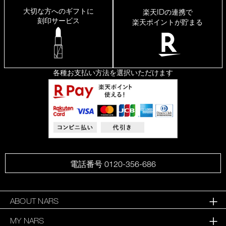
出
大切な方へのギフトに
ID
楽天
の連携で
て、
刻印サービス
楽天ポイントが貯まる
皮
脂
崩
れ
し
に
各種お支払い方法を選択いただけます
く
い
け
ど
乾
燥
せ
ず、
肌
が
サ
電話番号 0120-356-686
ラ
サ
ラ
に
ABOUT NARS
な
MY NARS