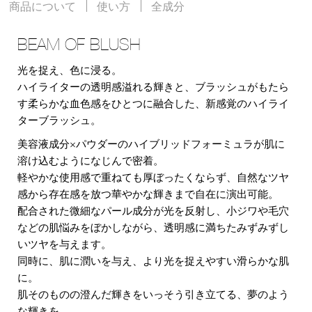
商品について
使い方
全成分
BEAM OF BLUSH
光を捉え、色に浸る。
ハイライターの透明感溢れる輝きと、ブラッシュがもたら
す柔らかな血色感をひとつに融合した、新感覚のハイライ
ターブラッシュ。
美容液成分×パウダーのハイブリッドフォーミュラが肌に
溶け込むようになじんで密着。
軽やかな使用感で重ねても厚ぼったくならず、自然なツヤ
感から存在感を放つ華やかな輝きまで自在に演出可能。
配合された微細なパール成分が光を反射し、小ジワや毛穴
などの肌悩みをぼかしながら、透明感に満ちたみずみずし
いツヤを与えます。
同時に、肌に潤いを与え、より光を捉えやすい滑らかな肌
に。
肌そのものの澄んだ輝きをいっそう引き立てる、夢のよう
な輝きを。