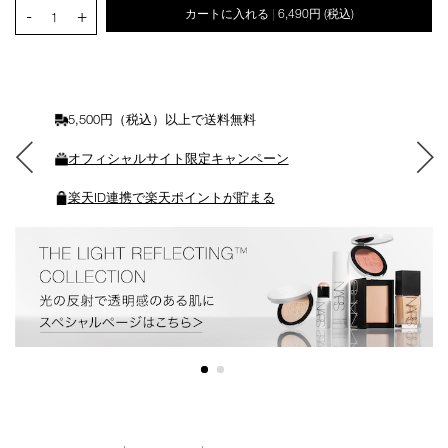
PRODUCT.QUANTITY.SELECT.LABEL
-
+
カートに入れる
6,490円
(税込)
|
ー
1
ト
に
入
れ
る
5,500円（税込）以上で送料無料
オフィシャルサイト限定キャンペーン
楽天ID連携で楽天ポイントが貯まる