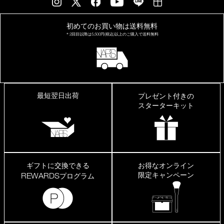
の
も
の
初めてのお買い物は
送料無料
は
＊2回目以降は
5,500円(税込)以上の
ご購入で送料無料
荒
れ
た
り
し
ま
す
最短翌日出荷
プレゼント付きの
が、
こ
スターターキット
ち
ら
は
大
丈
夫
で
ギフトに交換できる
お得なオンライン
し
限定キャンペーン
REWARDS
プログラム
た。
程
よ
く
艶
が