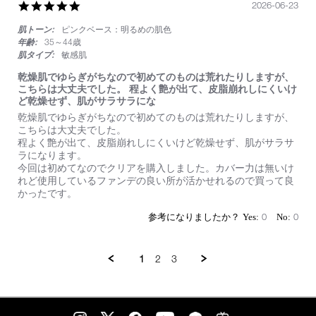
い
5.0
2026-06-23
star
肌トーン:
ピンクベース：明るめの肌色
rating
年齢:
35～44歳
肌タイプ:
敏感肌
乾燥肌でゆらぎがちなので初めてのものは荒れたりしますが、
こちらは大丈夫でした。 程よく艶が出て、皮脂崩れしにくいけ
ど乾燥せず、肌がサラサラにな
Review
review
乾燥肌でゆらぎがちなので初めてのものは荒れたりしますが、
by
stating
こちらは大丈夫でした。
on
乾
程よく艶が出て、皮脂崩れしにくいけど乾燥せず、肌がサラサ
23
燥
ラになります。
Jun
肌
今回は初めてなのでクリアを購入しました。カバー力は無いけ
2026
で
れど使用しているファンデの良い所が活かせれるので買って良
ゆ
かったです。
ら
ぎ
0
0
が
ち
な
1
2
3
の
で
初
め
て