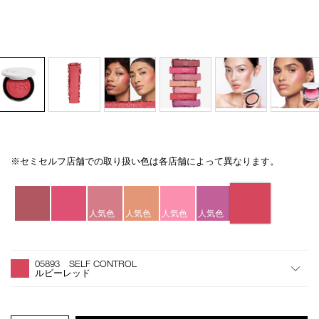
※セミセルフ店舗での取り扱い色は各店舗によって異なります。
Details
/light-
商
reflecting-
品
バ
luminizing-
番
リ
blush-
号
エ
人気色
人気色
人気色
人気色
05893/4535683299398.html
4535683299398
ー
シ
オ
Product
ョ
プ
Actions
05893 SELF CONTROL
ン
シ
ルビーレッド
ョ
ン
を
カ