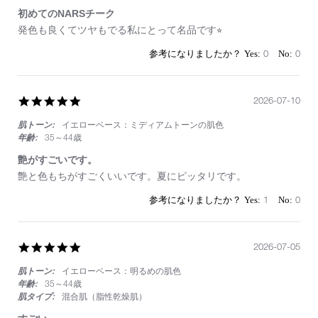
初めてのNARSチーク
Review
review
発色も良くてツヤもでる私にとって名品です⭐︎
by
stating
on
初
0
0
25
め
Jul
て
2026
の
5.0
2026-07-10
NARS
star
チ
肌トーン:
イエローベース：ミディアムトーンの肌色
rating
ー
ク
年齢:
35～44歳
艶がすごいです。
Review
review
艶と色もちがすごくいいです。夏にピッタリです。
by
stating
on
艶
1
0
10
が
Jul
す
2026
ご
5.0
2026-07-05
い
star
で
肌トーン:
イエローベース：明るめの肌色
rating
す。
年齢:
35～44歳
肌タイプ:
混合肌（脂性乾燥肌）