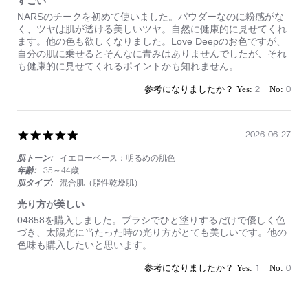
すごい
Review
review
NARSのチークを初めて使いました。パウダーなのに粉感がな
by
stating
く、ツヤは肌が透ける美しいツヤ。自然に健康的に見せてくれ
on
す
ます。他の色も欲しくなりました。Love Deepのお色ですが、
5
ご
自分の肌に乗せるとそんなに青みはありませんでしたが、それ
Jul
い
も健康的に見せてくれるポイントかも知れません。
2026
2
0
5.0
2026-06-27
star
肌トーン:
イエローベース：明るめの肌色
rating
年齢:
35～44歳
肌タイプ:
混合肌（脂性乾燥肌）
光り方が美しい
Review
review
04858を購入しました。ブラシでひと塗りするだけで優しく色
by
stating
づき、太陽光に当たった時の光り方がとても美しいです。他の
on
光
色味も購入したいと思います。
27
り
Jun
方
1
0
2026
が
美
し