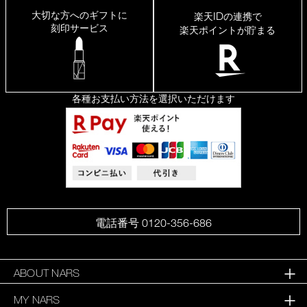
出
大切な方へのギフトに
ID
楽天
の連携で
て、
刻印サービス
楽天ポイントが貯まる
皮
脂
崩
れ
し
に
各種お支払い方法を選択いただけます
く
い
け
ど
乾
燥
せ
ず、
肌
が
サ
電話番号 0120-356-686
ラ
サ
ラ
に
ABOUT NARS
な
MY NARS