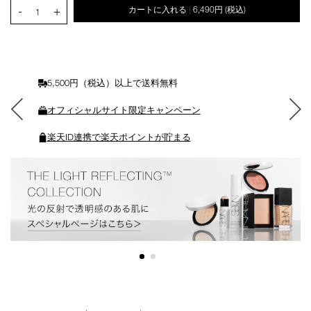
PRODUCT.QUANTITY.SELECT.LABEL
-
+
カートに入れる
6,490円
(税込)
|
ー
1
ト
に
入
れ
る
5,500円（税込）以上で送料無料
オフィシャルサイト限定キャンペーン
楽天ID連携で楽天ポイントが貯まる