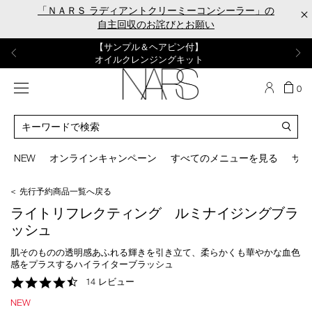
Skip
「ＮＡＲＳ ラディアントクリーミーコンシーラー」の
×
to
自主回収のお詫びとお願い
main
content
【ポーチ＆ブラッシュプレゼント】
【はじめての購入はこちらから】
【ギフトショッパープレゼント】
【サンプル＆ヘアピン付】
【ミニパフプレゼント】
新リキッドブラッシュご購入でプレゼント
カラーアイテムをあの人へのプレゼントに
新リキッドブラッシュスターターキット
オイルクレンジングキット
ORGASM CAMPAIGN
メニュー
カ
0
ー
NARS
ト
カ
の
タ
商
ロ
You
品
グ
can
NEW
オンラインキャンペーン
すべてのメニューを見る
サイ
数
検
use
索
the
＜ 先行予約商品一覧へ戻る
tab
key
ライトリフレクティング ルミナイジングブラ
(or
ッシュ
swipe
left
肌そのものの透明感あふれる輝きを引き立て、柔らかくも華やかな血色
or
感をプラスするハイライターブラッシュ
right
4.7
14 レビュー
on
star
your
NEW
rating
mobile