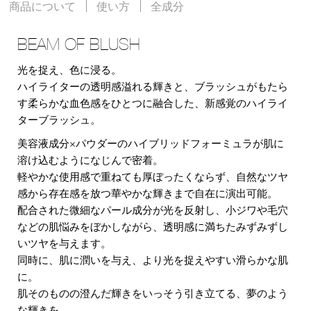
商品について
使い方
全成分
BEAM OF BLUSH
光を捉え、色に浸る。
ハイライターの透明感溢れる輝きと、ブラッシュがもたら
す柔らかな血色感をひとつに融合した、新感覚のハイライ
ターブラッシュ。
美容液成分×パウダーのハイブリッドフォーミュラが肌に
溶け込むようになじんで密着。
軽やかな使用感で重ねても厚ぼったくならず、自然なツヤ
感から存在感を放つ華やかな輝きまで自在に演出可能。
配合された微細なパール成分が光を反射し、小ジワや毛穴
などの肌悩みをぼかしながら、透明感に満ちたみずみずし
いツヤを与えます。
同時に、肌に潤いを与え、より光を捉えやすい滑らかな肌
に。
肌そのものの澄んだ輝きをいっそう引き立てる、夢のよう
な輝きを。