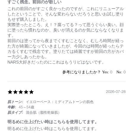
すごく残念。前回のが欲しい
Review
review
これの前回のがすごく良かったのですが、これにリニューアル
by
stating
したということで、そんな変わらないだろうと思いお試し塗り
on
す
もせず購入しました。
1
ご
実際塗ったところ、え！？腐ってる？って思うぐらい臭い。顔
Aug
く
に塗ったら慣れなのか、臭いが消えるのか気にならなくなりま
2026
残
す。
念。
前回のは塗ってから夜までくすむことなく、むしろ時間が経っ
前
た方が綺麗になっていきましたが、今回のは時間が経ったらテ
回
カるくすむで残念です。塗りたては綺麗ですが前回の方がカバ
の
ー力少しあったかも。
が
NARS大好きだったのにこれはもうリピはないです。
欲
し
0
0
い
5.0
2026-07-28
star
肌トーン:
イエローベース：ミディアムトーンの肌色
rating
年齢:
45～54歳
肌タイプ:
混合肌（脂性乾燥肌）
明るめに仕上げたい時はこちらを使用してます。
Review
review
明るめに仕上げたい時はこちらを使用してます。