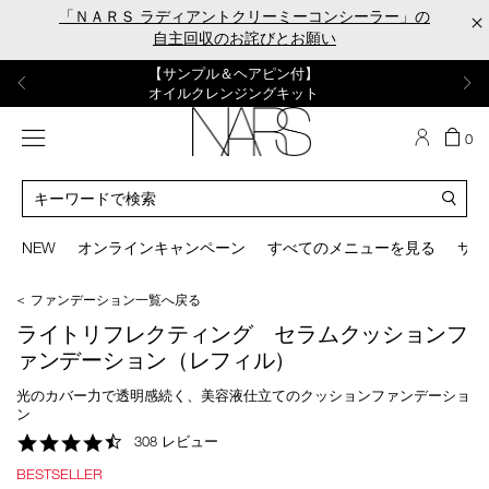
Skip
「ＮＡＲＳ ラディアントクリーミーコンシーラー」の
×
to
自主回収のお詫びとお願い
main
content
【ポーチ＆ブラッシュプレゼント】
【はじめての購入はこちらから】
【ギフトショッパープレゼント】
【サンプル＆ヘアピン付】
【ミニパフプレゼント】
新リキッドブラッシュご購入でプレゼント
カラーアイテムをあの人へのプレゼントに
新リキッドブラッシュスターターキット
オイルクレンジングキット
ORGASM CAMPAIGN
メニュー
カ
0
ー
NARS
ト
カ
の
タ
商
ロ
You
品
グ
can
NEW
オンラインキャンペーン
すべてのメニューを見る
サイ
数
検
use
索
the
＜ ファンデーション一覧へ戻る
tab
key
ライトリフレクティング セラムクッションフ
(or
ァンデーション（レフィル）
swipe
left
光のカバー力で透明感続く、美容液仕立てのクッションファンデーショ
or
ン
right
4.5
308 レビュー
on
star
your
BESTSELLER
rating
mobile