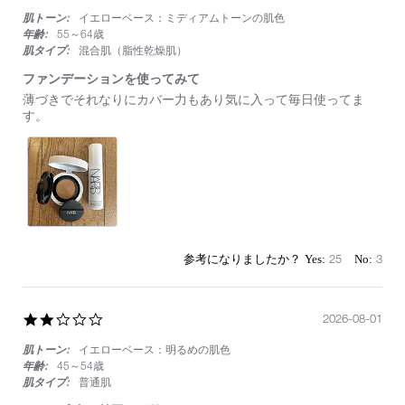
star
肌トーン:
イエローベース：ミディアムトーンの肌色
rating
年齢:
55～64歳
肌タイプ:
混合肌（脂性乾燥肌）
ファンデーションを使ってみて
Review
review
薄づきでそれなりにカバー力もあり気に入って毎日使ってま
by
stating
す。
on
フ
9
ァ
Mar
ン
2025
デ
ー
シ
ョ
ン
を
25
3
使
っ
て
み
2.0
2026-08-01
て
star
肌トーン:
イエローベース：明るめの肌色
rating
年齢:
45～54歳
肌タイプ:
普通肌