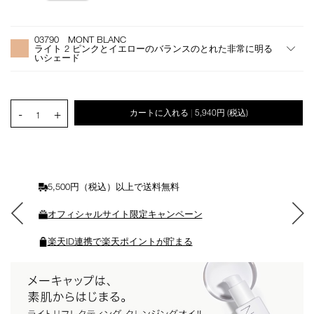
ン
オ
Product
プ
Actions
03790 MONT BLANC
シ
ライト 2 ピンクとイエローのバランスのとれた非常に明る
ョ
いシェード
ン
を
カ
PRODUCT.QUANTITY.SELECT.LABEL
ー
-
+
カートに入れる
5,940円
(税込)
|
1
ト
に
入
れ
る
5,500円（税込）以上で送料無料
オフィシャルサイト限定キャンペーン
楽天ID連携で楽天ポイントが貯まる