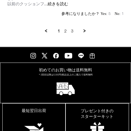
Read
...続きを読む
以前のクッションフ
more
about
5
1
review
stating
す
1
2
3
ご
く
残
念
初めてのお買い物は
送料無料
＊2回目以降は
5,500円(税込)以上の
ご購入で送料無料
最短翌日出荷
プレゼント付きの
スターターキット