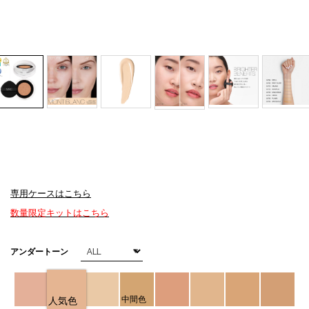
専用ケースはこちら
Details
/light-
商
数量限定キットはこちら
reflecting-
品
serum-
番
cushion-
号
バ
アンダートーン
foundation-
4535683247818
リ
03790/4535683247818.html
エ
ー
シ
中間色
人気色
ョ