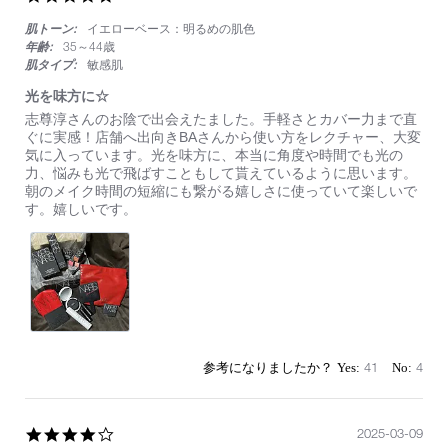
star
肌トーン:
イエローベース：明るめの肌色
rating
年齢:
35～44歳
肌タイプ:
敏感肌
光を味方に☆
Review
review
志尊淳さんのお陰で出会えたました。手軽さとカバー力まで直
by
stating
ぐに実感！店舗へ出向きBAさんから使い方をレクチャー、大変
on
光
気に入っています。光を味方に、本当に角度や時間でも光の
13
を
力、悩みも光で飛ばすこともして貰えているように思います。
Mar
味
朝のメイク時間の短縮にも繋がる嬉しさに使っていて楽しいで
2025
方
す。嬉しいです。
に
☆
41
4
4.0
2025-03-09