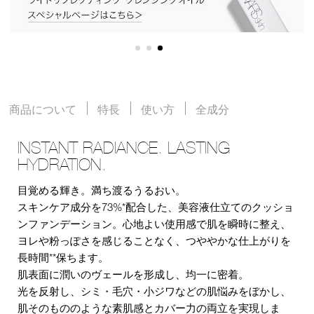
商品について
特長
使い方
全成分
INSTANT RADIANCE. LASTING
HYDRATION.
目覚める輝き。満ち渡るうるおい。
スキンケア成分を73%*配合した、美容液仕立てのクッショ
ンファンデーション。心地よい使用感で肌を瞬時に整え、
ヨレや粉っぽさを感じることなく、つややかな仕上がりを
長時間**保ちます。
肌表面に潤いのヴェールを形成し、均一に密着。
光を反射し、シミ・毛穴・小ジワなどの肌悩みをぼかし、
肌そのもののような素肌感とカバー力の両立を実現しま