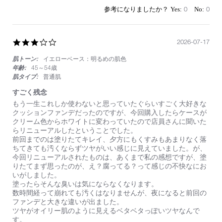
by
stating
on
明
0
0
28
る
Jul
め
2026
に
3.0
2026-07-17
仕
star
上
肌トーン:
イエローベース：明るめの肌色
rating
げ
た
年齢:
45～54歳
い
肌タイプ:
普通肌
時
すごく残念
は
こ
Review
review
もう一生これしか使わないと思っていたぐらいすごく大好きな
ち
by
stating
クッションファンデだったのですが、今回購入したらケースが
ら
on
す
クリーム色からホワイトに変わっていたので店員さんに聞いた
を
17
ご
らリニューアルしたということでした。
使
Jul
く
前回までのは塗りたてキレイ、夕方にもくすみもあまりなく落
用
2026
残
ちてきても汚くならずツヤがいい感じに見えていました。が、
し
念
今回リニューアルされたものは、あくまで私の感想ですが、塗
て
りたてまず思ったのが、え？腐ってる？って感じの不快なにお
ま
いがしました。
す。
塗ったらそんな臭いは気にならなくなります。
数時間経って崩れても汚くはなりませんが、夜になると前回の
ファンデと大きな違いが出ました。
ツヤがオイリー肌のように見えるベタベタっぽいツヤなんで
す。