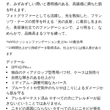
す。みずみずしい潤いと透明感のある、高揚感に満ちた肌
を叶えます。
フォトグラファーとしても活躍し、光を熟知した、フラン
ソワ・ナーズの哲学を叶える「光の反射」に着目し生まれ
た、美容液仕立てのファンデーションで、より明るく、な
めらかで、品格高まるツヤを纏って。
*NARSクッションファンデーション史上No.1の配合率
**24時間仕上がり持続データ取得済み。仕上がりには個人差があり
ます
ディテール
SPF42/PA++
独自のティアドロップ型専用パフ付。ケースは別売り
自然な輝きのある仕上がり
ミディアム～調整可能なカバー力
ブルーライトや空気中のちりやほこりによるダメージか
ら肌を守る
アレルギーテスト済み ※すべての方にアレルギーが起
きないということではありません
ニキビの原因にならない ※すべての人にニキビが発生