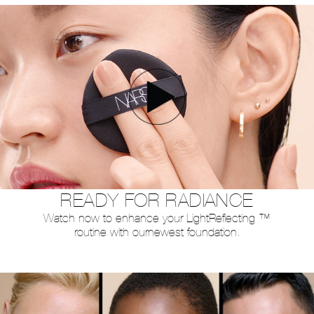
READY FOR RADIANCE
Watch now to enhance your Light
Reflecting ™
routine with our
newest foundation.