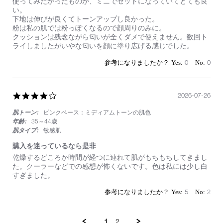
Review
review
て
使ってみたかったものが、ミニでセットになっていてとても良
by
stating
い
い。
on
お
ま
下地は伸びが良くてトーンアップし良かった。
27
試
す。
粉は私の肌では粉っぽくなるので顔周りのみに。
Jul
し
クッションは残念ながら匂いが全くダメで使えません。数回ト
2026
に
ライしましたがいやな匂いを顔に塗り広げる感じでした。
い
い
0
0
4.0
2026-07-26
star
肌トーン:
ピンクベース：ミディアムトーンの肌色
rating
年齢:
35～44歳
肌タイプ:
敏感肌
購入を迷っているなら是非
Review
review
乾燥するどころか時間が経つに連れて肌がもちもちしてきまし
by
stating
た。クーラーなどでの感想が怖くないです。色は私には少し白
on
購
すぎました。
26
入
Jul
を
5
2
2026
迷
っ
て
1
2