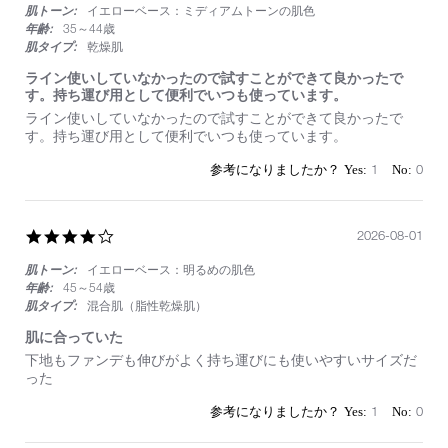
肌トーン:
イエローベース：ミディアムトーンの肌色
rating
年齢:
35～44歳
肌タイプ:
乾燥肌
ライン使いしていなかったので試すことができて良かったで
す。持ち運び用として便利でいつも使っています。
Review
review
ライン使いしていなかったので試すことができて良かったで
by
stating
す。持ち運び用として便利でいつも使っています。
on
ラ
1
イ
1
0
Aug
ン
2026
使
い
し
4.0
2026-08-01
て
star
い
肌トーン:
イエローベース：明るめの肌色
rating
な
年齢:
45～54歳
か
肌タイプ:
混合肌（脂性乾燥肌）
っ
た
肌に合っていた
の
Review
review
下地もファンデも伸びがよく持ち運びにも使いやすいサイズだ
で
by
stating
った
試
on
肌
す
1
に
1
0
こ
Aug
合
と
2026
っ