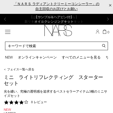
Skip
「ＮＡＲＳ ラディアントクリーミーコンシーラー」の
×
to
自主回収のお詫びとお願い
main
content
【ポーチ＆ブラッシュプレゼント】
【はじめての購入はこちらから】
【ギフトショッパープレゼント】
【サンプル＆ヘアピン付】
【ミニパフプレゼント】
新リキッドブラッシュご購入でプレゼント
カラーアイテムをあの人へのプレゼントに
新リキッドブラッシュスターターキット
オイルクレンジングキット
ORGASM CAMPAIGN
メニュー
カ
0
ー
NARS
ト
カ
の
タ
商
ロ
You
品
グ
can
NEW
オンラインキャンペーン
すべてのメニューを見る
サイ
数
検
use
索
the
＜ フェイス一覧へ戻る
tab
key
ミニ ライトリフレクティング スターター
(or
セット
swipe
left
光を纏い、究極の透明感を追求するベストセラーアイテム3種のミニサ
or
イズセット
right
4.1
8 レビュー
on
star
your
NEW
rating
mobile