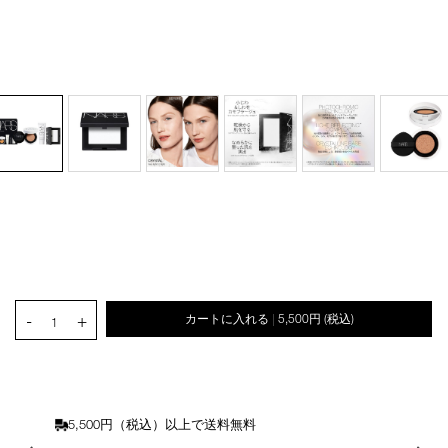
オ
Product
プ
Actions
Details
/mini-
商
シ
light-
品
ョ
PRODUCT.QUANTITY.SELECT.LABEL
reflecting-
番
-
+
カートに入れる
5,500円
(税込)
ン
|
1
starter-
号
を
set/4535683301909.html
4535683301909
カ
ー
ト
に
5,500円（税込）以上で送料無料
入
れ