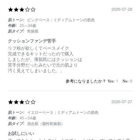
が
て
で
い
3.0
2026-07-28
き
た
star
て
肌トーン:
ピンクベース：ミディアムトーンの肌色
rating
良
年齢:
25～34歳
か
肌タイプ:
乾燥肌
っ
た
クッションファンデ苦手
で
Review
review
リフ粉が欲しくてベースメイク
す。
by
stating
完成できるキットだったので購入
持
on
ク
しましたが、薄肌民にはクッションは
ち
28
ッ
苦手分野だったみたいで元の肌より
運
Jul
シ
汚く見えてしまいました、、
び
2026
ョ
用
ン
1
0
と
フ
し
ァ
て
ン
便
デ
3.0
2026-07-27
利
苦
star
で
手
肌トーン:
イエローベース：ミディアムトーンの肌色
rating
い
年齢:
45～54歳
つ
肌タイプ:
混合肌（脂性乾燥肌）
も
使
お試しにいい
っ