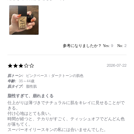
by
stating
on
使
1
い
Aug
や
2025
す
い
9
2
3.0
2026-07-22
star
肌トーン:
ピンクベース：ダークトーンの肌色
rating
年齢:
35～44歳
肌タイプ:
脂性肌
脂性すぎて、崩れまくる
Review
review
仕上がりは薄づきでナチュラルに肌をキレイに見せることがで
by
stating
きる。
on
脂
付け心地はとても良い。
22
性
時間が経つと、テカりがすごく、ティッシュオフでどんどん色
Jul
す
が落ちてく。
2026
ぎ
スーパーオイリースキンの私には合いませんでした。
て、