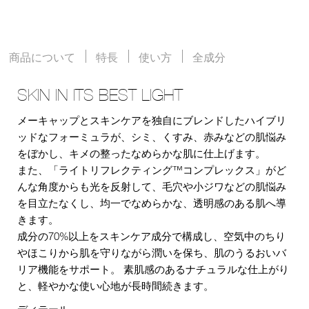
商品について
特長
使い方
全成分
SKIN IN ITS BEST LIGHT
メーキャップとスキンケアを独自にブレンドしたハイブリ
ッドなフォーミュラが、シミ、くすみ、赤みなどの肌悩み
をぼかし、キメの整ったなめらかな肌に仕上げます。
また、「ライトリフレクティング™コンプレックス」がど
んな角度からも光を反射して、毛穴や小ジワなどの肌悩み
を目立たなくし、均一でなめらかな、透明感のある肌へ導
きます。
成分の70%以上をスキンケア成分で構成し、空気中のちり
やほこりから肌を守りながら潤いを保ち、肌のうるおいバ
リア機能をサポート。 素肌感のあるナチュラルな仕上がり
と、軽やかな使い心地が長時間続きます。
ディテール