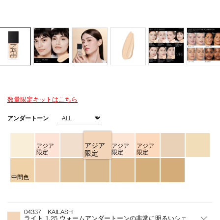
数量限定キットはこちら
Details
/light-
商
reflecting-
品
バ
アンダートーン
foundation-
番
リ
04337/4535683225342.html
号
エ
4535683225342
ー
アジア
アジア
アジア
アジア
シ
限定
限定
限定
限定
ョ
ン
中間色
オ
Product
プ
Actions
04337 KAILASH
シ
ライト 1.25 ウォームアンダートーンの非常に明るいシェ