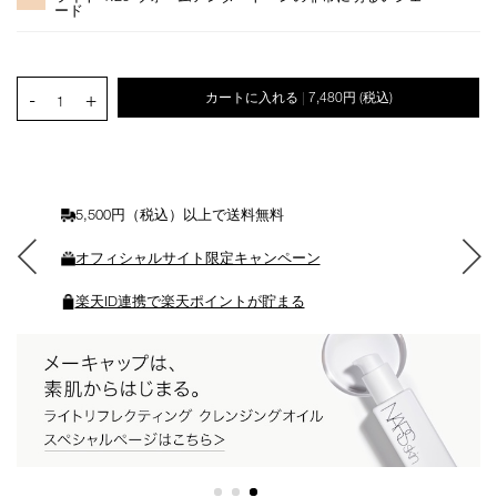
ョ
ード
ン
を
カ
PRODUCT.QUANTITY.SELECT.LABEL
ー
-
+
カートに入れる
7,480円
(税込)
|
1
ト
に
入
れ
る
5,500円（税込）以上で送料無料
オフィシャルサイト限定キャンペーン
楽天ID連携で楽天ポイントが貯まる