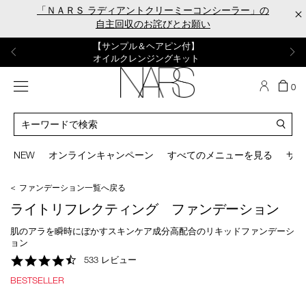
Skip
「ＮＡＲＳ ラディアントクリーミーコンシーラー」の
×
to
自主回収のお詫びとお願い
main
content
【ポーチ＆ブラッシュプレゼント】
【はじめての購入はこちらから】
【ギフトショッパープレゼント】
【サンプル＆ヘアピン付】
【ミニパフプレゼント】
新リキッドブラッシュご購入でプレゼント
カラーアイテムをあの人へのプレゼントに
新リキッドブラッシュスターターキット
オイルクレンジングキット
ORGASM CAMPAIGN
メニュー
カ
0
ー
NARS
ト
カ
の
タ
商
ロ
You
品
グ
can
NEW
オンラインキャンペーン
すべてのメニューを見る
サイ
数
検
use
索
the
＜ ファンデーション一覧へ戻る
tab
key
ライトリフレクティング ファンデーション
(or
swipe
肌のアラを瞬時にぼかすスキンケア成分高配合のリキッドファンデーシ
left
ョン
or
4.6
533 レビュー
right
star
on
BESTSELLER
rating
your
mobile