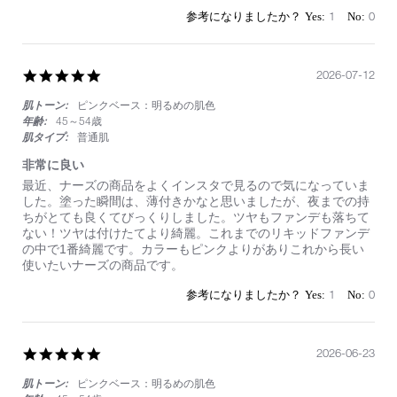
崩
1
0
れ
ま
く
る
5.0
2026-07-12
star
肌トーン:
ピンクベース：明るめの肌色
rating
年齢:
45～54歳
肌タイプ:
普通肌
非常に良い
Review
review
最近、ナーズの商品をよくインスタで見るので気になっていま
by
stating
した。塗った瞬間は、薄付きかなと思いましたが、夜までの持
on
非
ちがとても良くてびっくりしました。ツヤもファンデも落ちて
12
常
ない！ツヤは付けたてより綺麗。これまでのリキッドファンデ
Jul
に
の中で1番綺麗です。カラーもピンクよりがありこれから長い
2026
良
使いたいナーズの商品です。
い
1
0
5.0
2026-06-23
star
肌トーン:
ピンクベース：明るめの肌色
rating