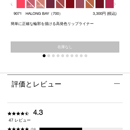
人気色
人気色
9071 HALONG BAY（700）
3,300円
(税込)
人気色
簡単に正確な輪郭を描ける高発色リップライナー
在庫なし
評価とレビュー
4.3
4.3
star
47 レビュー
rating
(24)