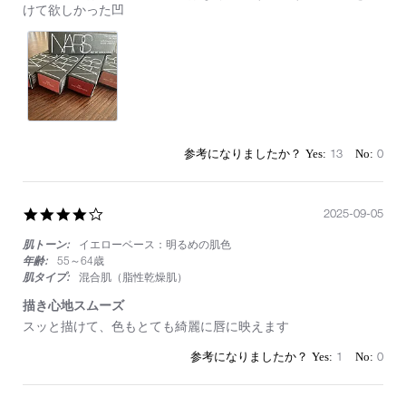
8
れ
けて欲しかった凹
Jan
ぞ
2024
れ
違
い
が
必
ず
出
る
13
0
4.0
2025-09-05
star
肌トーン:
イエローベース：明るめの肌色
rating
年齢:
55～64歳
肌タイプ:
混合肌（脂性乾燥肌）
描き心地スムーズ
Review
review
スッと描けて、色もとても綺麗に唇に映えます
by
stating
on
描
1
0
5
き
Sep
心
2025
地