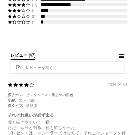
(16)
(4)
(2)
(1)
レビュー
(47)
レビューを書く
4.0
2024-01-08
star
肌トーン:
ピンクベース：明るめの肌色
rating
年齢:
35～44歳
肌タイプ:
敏感肌
それぞれ違いが必ず出る
Review
review
凄く描きやすい！一瞬！
by
stating
ただ、もっと明るい色も欲しかった。
on
そ
プレゼントはコンシーラーではなくて、それこそシャープを付