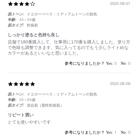
4.0
2025-09-01
ス
star
ム
肌トーン:
イエローベース：ミディアムトーンの肌色
rating
ー
ズ
年齢:
45～54歳
肌タイプ:
乾燥肌
しっかり塗ると色持ち良し
Review
review
店舗で180番購入して、仕事用に170番を購入しました。塗り方
by
stating
で色味も調整できます。気に入ってるのでもう少しライトめな
on
し
カラーがあるといいなと思いました。
1
っ
Sep
か
3
0
2025
り
塗
る
と
5.0
2025-08-09
色
star
持
肌トーン:
イエローベース：ミディアムトーンの肌色
rating
ち
年齢:
55～64歳
良
肌タイプ:
混合肌（脂性乾燥肌）
し
リピート買い
Review
review
とても使いやすいです
by
stating
on
リ
1
0
9
ピ