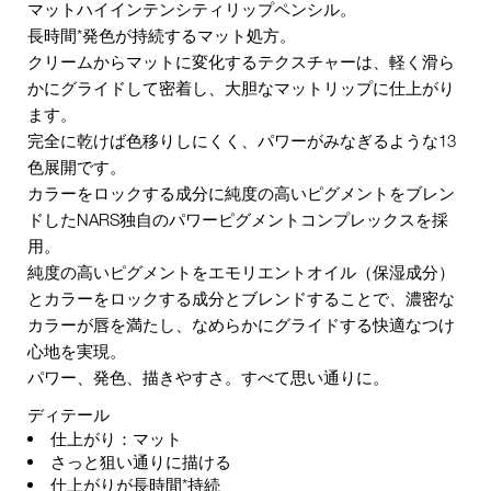
マットハイインテンシティリップペンシル。
長時間*発色が持続するマット処方。
クリームからマットに変化するテクスチャーは、軽く滑ら
かにグライドして密着し、大胆なマットリップに仕上がり
ます。
完全に乾けば色移りしにくく、パワーがみなぎるような13
色展開です。
カラーをロックする成分に純度の高いピグメントをブレン
ドしたNARS独自のパワーピグメントコンプレックスを採
用。
純度の高いピグメントをエモリエントオイル（保湿成分）
とカラーをロックする成分とブレンドすることで、濃密な
カラーが唇を満たし、なめらかにグライドする快適なつけ
心地を実現。
パワー、発色、描きやすさ。すべて思い通りに。
ディテール
仕上がり：マット
さっと狙い通りに描ける
仕上がりが長時間*持続