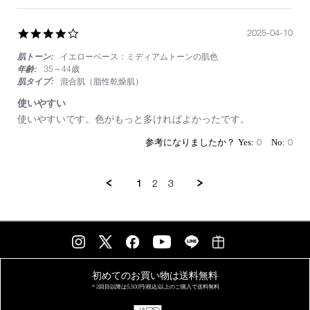
Aug
ー
2025
ト
4.0
2025-04-10
買
star
い
肌トーン:
イエローベース：ミディアムトーンの肌色
rating
年齢:
35～44歳
肌タイプ:
混合肌（脂性乾燥肌）
使いやすい
Review
review
使いやすいです。色がもっと多ければよかったです。
by
stating
on
使
0
0
10
い
Apr
や
2025
す
1
2
3
い
初めてのお買い物は
送料無料
＊2回目以降は
5,500円(税込)以上の
ご購入で送料無料