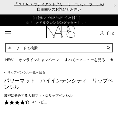
Skip
「ＮＡＲＳ ラディアントクリーミーコンシーラー」の
×
to
自主回収のお詫びとお願い
main
content
【ポーチ＆ブラッシュプレゼント】
【はじめての購入はこちらから】
【ギフトショッパープレゼント】
【サンプル＆ヘアピン付】
【ミニパフプレゼント】
新リキッドブラッシュご購入でプレゼント
カラーアイテムをあの人へのプレゼントに
新リキッドブラッシュスターターキット
オイルクレンジングキット
ORGASM CAMPAIGN
メニュー
カ
0
ー
NARS
ト
カ
の
タ
商
ロ
You
品
グ
can
NEW
オンラインキャンペーン
すべてのメニューを見る
サイ
数
検
use
索
the
＜ リップペンシル一覧へ戻る
tab
key
パワーマット ハイインテンシティ リップペ
(or
ンシル
swipe
left
濃密に発色する大胆マットなリップペンシル
or
4.3
47 レビュー
right
star
on
rating
your
mobile