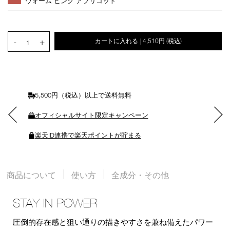
ウォーム ピンク アプリコット
ョ
ン
を
カ
PRODUCT.QUANTITY.SELECT.LABEL
-
+
カートに入れる
4,510円
(税込)
|
ー
1
ト
に
入
れ
る
5,500円（税込）以上で送料無料
オフィシャルサイト限定キャンペーン
楽天ID連携で楽天ポイントが貯まる
商品について
使い方
全成分・その他
STAY IN POWER
圧倒的存在感と狙い通りの描きやすさを兼ね備えたパワー