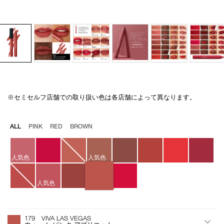
※セミセルフ店舗での取り扱い色は各店舗によって異なります。
Details
/powermatte-
商
high-
品
intensity-
番
バ
ALL
PINK
RED
BROWN
lip-
号
リ
pencil-
4535683221504
エ
179/4535683221504.html
ー
人気色
人気色
シ
ョ
ン
人気色
オ
Product
プ
Actions
179 VIVA LAS VEGAS
シ