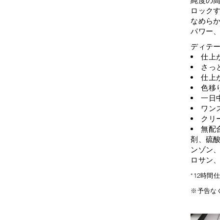
ロック
なめら
パワー
ディテ
仕上
さっ
仕上
色移
一日
ワン
クリ
無配
剤、硫
ンゾン
ロサン
*12時
※予告な