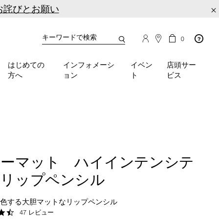
お詫びとお願い
×
カ
カ
0
タ
ー
You
ロ
ト
can
グ
の
はじめての
インフォメーシ
イベン
店頭サー
検
use
商
方へ
ョン
ト
ビス
品
索
the
数
tab
key
(or
swipe
left
or
right
ワーマット ハイインテンシテ
on
your
 リップペンシル
mobile
device)
発色する大胆マットなリップペンシル
to
4.3
47 レビュー
access