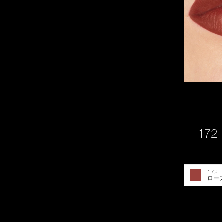
172
172 
ロー