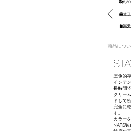
5,
れ
る
素敵なギフトと交換できる
オフ
ポイントをプレゼント
楽天
商品につ
STA
圧倒的
インテ
長時間*
クリー
ドして
完全に乾
す。
カラー
NARS
純度の