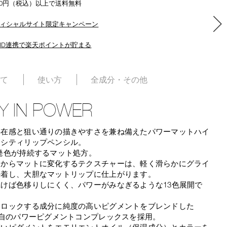
500円（税込）以上で送料無料
ィシャルサイト限定キャンペーン
ID連携で楽天ポイントが貯まる
いて
使い方
全成分・その他
Y IN POWER
存在感と狙い通りの描きやすさを兼ね備えたパワーマットハイ
ンシティリップペンシル。
発色が持続するマット処方。
ムからマットに変化するテクスチャーは、軽く滑らかにグライ
密着し、大胆なマットリップに仕上がります。
けば色移りしにくく、パワーがみなぎるような13色展開で
をロックする成分に純度の高いピグメントをブレンドした
独自のパワーピグメントコンプレックスを採用。
高いピグメントをエモリエントオイル（保湿成分）とカラーを