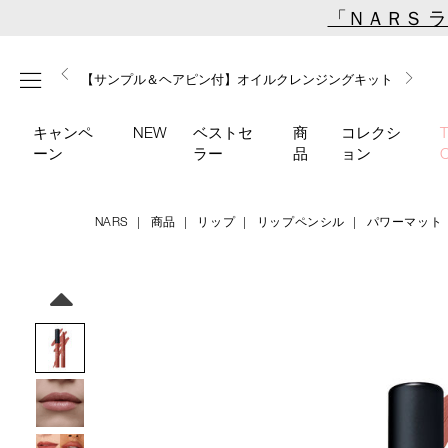
Skip
「ＮＡＲＳ 
to
main
【ミニパフプレゼント】新リキッドブラッシュご購入でプ
【はじめての購入はこちらから】新リキッドブラッシュス
【ギフトショッパープレゼント】カラーアイテムをあの人
content
メニュー
【サンプル＆ヘアピン付】オイルクレンジングキット
【ポーチ＆ブラッシュプレゼント】ORGASM CAMPAIGN
レゼント
ターターキット
へのプレゼントに
キャンペ
NEW
ベストセ
商
コレクシ
ーン
ラー
品
ョン
NARS
商品
リップ
リップペンシル
パワーマット
Details
/powermatte-
商
high-
品
Image
intensity-
番
lip-
号
pencil-
4535683209304
180/4535683209304.html