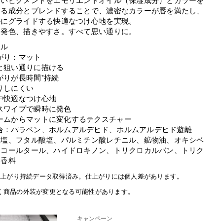
する成分とブレンドすることで、濃密なカラーが唇を満たし、
かにグライドする快適なつけ心地を実現。
、発色、描きやすさ。すべて思い通りに。
ール
がり：マット
と狙い通りに描ける
がりが長時間*持続
りしにくい
中快適なつけ心地
スワイプで瞬時に発色
ームからマットに変化するテクスチャー
合：パラベン、ホルムアルデヒド、ホルムアルデヒド遊離
酸塩、フタル酸塩、パルミチン酸レチニル、鉱物油、オキシベ
、コールタール、ハイドロキノン、トリクロカルバン、トリク
、香料
間仕上がり持続データ取得済み。仕上がりには個人差があります。
く商品の外装が変更となる可能性があります。
キャンペーン