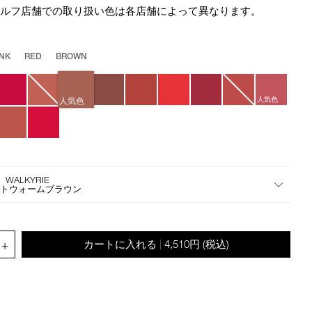
star
the
セルフ店舗での取り扱い色は各店舗によって異なります。
rating
suggestions
given
as
INK
RED
BROWN
you
type
or
人気色
人気色
submit
this
form
to
search
 WALKYRIE
for
フトウォームブラウン
the
keyword
you
.QUANTITY.SELECT.LABEL
have
+
カートに入れる
4,510円
(税込)
|
entered.