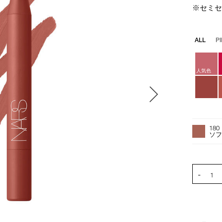
※セミ
バ
ALL
P
リ
エ
ー
人気色
シ
ョ
ン
オ
Product
プ
Actions
180
シ
ソ
ョ
ン
を
PRODUCT
-
カ
1
ー
ト
に
入