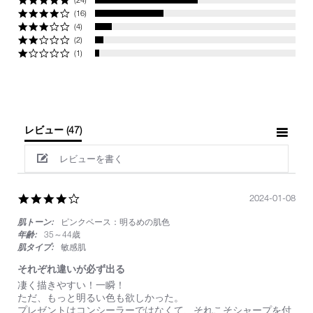
(16)
(4)
(2)
(1)
レビュー
(47)
レビューを書く
4.0
2024-01-08
star
肌トーン:
ピンクベース：明るめの肌色
rating
年齢:
35～44歳
肌タイプ:
敏感肌
それぞれ違いが必ず出る
Review
review
凄く描きやすい！一瞬！
by
stating
ただ、もっと明るい色も欲しかった。
on
そ
プレゼントはコンシーラーではなくて、それこそシャープを付