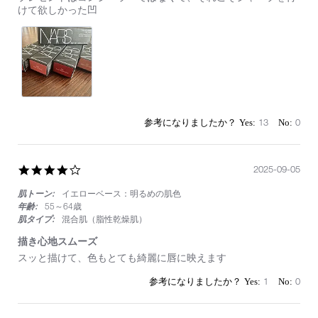
8
れ
けて欲しかった凹
Jan
ぞ
2024
れ
違
い
が
必
ず
出
る
13
0
4.0
2025-09-05
star
肌トーン:
イエローベース：明るめの肌色
rating
年齢:
55～64歳
肌タイプ:
混合肌（脂性乾燥肌）
描き心地スムーズ
Review
review
スッと描けて、色もとても綺麗に唇に映えます
by
stating
on
描
1
0
5
き
Sep
心
2025
地