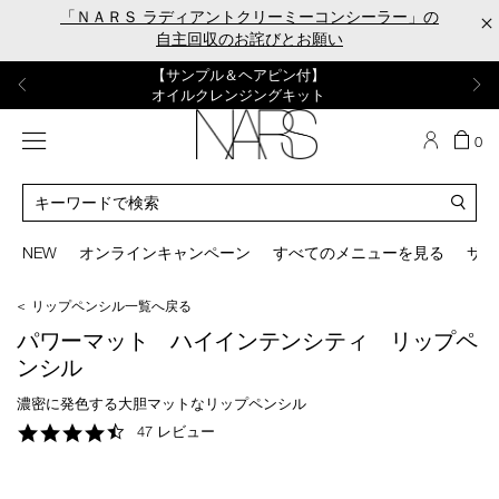
Skip
「ＮＡＲＳ ラディアントクリーミーコンシーラー」の
×
to
自主回収のお詫びとお願い
main
content
【ポーチ＆ブラッシュプレゼント】
【はじめての購入はこちらから】
【ギフトショッパープレゼント】
【サンプル＆ヘアピン付】
【ミニパフプレゼント】
新リキッドブラッシュご購入でプレゼント
カラーアイテムをあの人へのプレゼントに
新リキッドブラッシュスターターキット
オイルクレンジングキット
ORGASM CAMPAIGN
メニュー
カ
0
ー
NARS
ト
カ
の
タ
商
ロ
You
品
グ
can
NEW
オンラインキャンペーン
すべてのメニューを見る
サイ
数
検
use
索
the
＜ リップペンシル一覧へ戻る
tab
key
パワーマット ハイインテンシティ リップペ
(or
ンシル
swipe
left
濃密に発色する大胆マットなリップペンシル
or
4.3
47 レビュー
right
star
on
rating
your
mobile