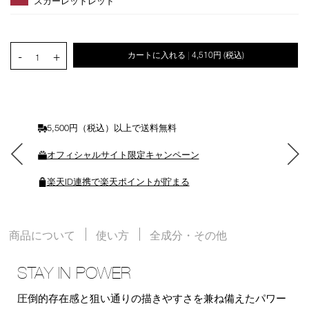
スカーレットレッド
ョ
ン
を
カ
PRODUCT.QUANTITY.SELECT.LABEL
-
+
カートに入れる
4,510円
(税込)
|
ー
1
ト
に
入
れ
る
5,500円（税込）以上で送料無料
オフィシャルサイト限定キャンペーン
楽天ID連携で楽天ポイントが貯まる
商品について
使い方
全成分・その他
STAY IN POWER
圧倒的存在感と狙い通りの描きやすさを兼ね備えたパワー