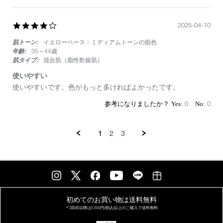
9
ピ
Aug
ー
2025
ト
4.0
2025-04-10
買
star
い
肌トーン:
イエローベース：ミディアムトーンの肌色
rating
年齢:
35～44歳
肌タイプ:
混合肌（脂性乾燥肌）
使いやすい
Review
review
使いやすいです。色がもっと多ければよかったです。
by
stating
on
使
0
0
10
い
Apr
や
2025
す
1
2
3
い
初めてのお買い物は
送料無料
＊2回目以降は
5,500円(税込)以上の
ご購入で送料無料