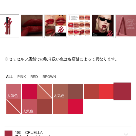
※セミセルフ店舗での取り扱い色は各店舗によって異なります。
Details
/powermatte-
商
high-
品
intensity-
番
バ
ALL
PINK
RED
BROWN
lip-
号
リ
pencil-
4535683209700
エ
185/4535683209700.html
ー
人気色
人気色
シ
ョ
ン
人気色
オ
Product
プ
Actions
185 CRUELLA
シ