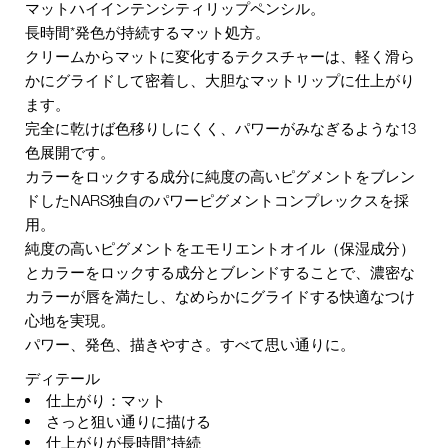
マットハイインテンシティリップペンシル。
長時間*発色が持続するマット処方。
クリームからマットに変化するテクスチャーは、軽く滑ら
かにグライドして密着し、大胆なマットリップに仕上がり
ます。
完全に乾けば色移りしにくく、パワーがみなぎるような13
色展開です。
カラーをロックする成分に純度の高いピグメントをブレン
ドしたNARS独自のパワーピグメントコンプレックスを採
用。
純度の高いピグメントをエモリエントオイル（保湿成分）
とカラーをロックする成分とブレンドすることで、濃密な
カラーが唇を満たし、なめらかにグライドする快適なつけ
心地を実現。
パワー、発色、描きやすさ。すべて思い通りに。
ディテール
仕上がり：マット
さっと狙い通りに描ける
仕上がりが長時間*持続