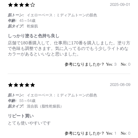
4.0
2025-09-01
ス
star
ム
肌トーン:
イエローベース：ミディアムトーンの肌色
rating
ー
ズ
年齢:
45～54歳
肌タイプ:
乾燥肌
しっかり塗ると色持ち良し
Review
review
店舗で180番購入して、仕事用に170番を購入しました。塗り方
by
stating
で色味も調整できます。気に入ってるのでもう少しライトめな
on
し
カラーがあるといいなと思いました。
1
っ
Sep
か
3
0
2025
り
塗
る
と
5.0
2025-08-09
色
star
持
肌トーン:
イエローベース：ミディアムトーンの肌色
rating
ち
年齢:
55～64歳
良
肌タイプ:
混合肌（脂性乾燥肌）
し
リピート買い
Review
review
とても使いやすいです
by
stating
on
リ
1
0