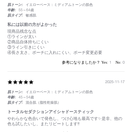
肌トーン:
イエローベース：ミディアムトーンの肌色
rating
年齢:
55～64歳
肌タイプ:
敏感肌
私には以前の方がよかった
Review
review
現商品残念な点
by
stating
①ラインが太い
on
私
②商品自体持ちにくい
1
に
③ライン引きにくい
May
は
④長さ太さ、ポーチに入れにくい、ポーチ変更必要
2026
以
前
1
0
の
方
が
よ
5.0
2025-11-17
か
star
っ
肌トーン:
イエローベース：ミディアムトーンの肌色
rating
た
年齢:
45～54歳
肌タイプ:
混合肌（脂性乾燥肌）
トータルセダクションアイシャドースティック
Review
review
やわらかな色合いで発色し、つけ心地も最高です✨是非、他の
by
stating
色も試したいし、またリピートします‼️
on
ト