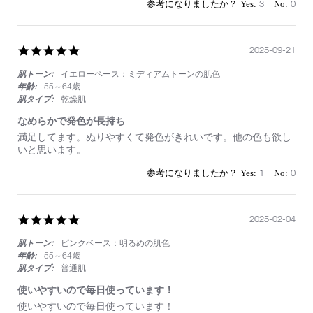
17
ー
3
0
Nov
タ
2025
ル
セ
ダ
5.0
2025-09-21
ク
star
シ
肌トーン:
イエローベース：ミディアムトーンの肌色
rating
ョ
年齢:
55～64歳
ン
肌タイプ:
乾燥肌
ア
イ
なめらかで発色が長持ち
シ
Review
review
満足してます。ぬりやすくて発色がきれいです。他の色も欲し
ャ
by
stating
いと思います。
ド
on
な
ー
21
め
1
0
ス
Sep
ら
テ
2025
か
ィ
で
ッ
発
5.0
2025-02-04
ク
色
star
が
肌トーン:
ピンクベース：明るめの肌色
rating
長
年齢:
55～64歳
持
肌タイプ:
普通肌
ち
使いやすいので毎日使っています！
Review
review
使いやすいので毎日使っています！