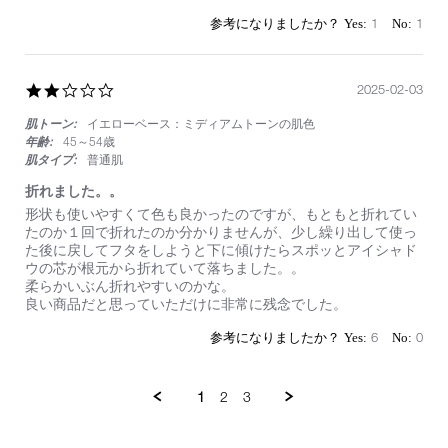
by
stating
on
使
1
1
4
い
Feb
や
2025
す
2.0
2025-02-03
い
star
の
肌トーン:
イエローベース：ミディアムトーンの肌色
rating
で
毎
年齢:
45～54歳
日
肌タイプ:
普通肌
使
折れました。。
っ
て
Review
review
形状も使いやすくて色も良かったのですが、もともと折れてい
い
by
stating
たのか１回で折れたのか分かりませんが、少し繰り出して使っ
ま
on
折
た後に戻してフタをしようと下に傾けたらスポッとアイシャド
す！
3
れ
ウの芯が根元から折れていて落ちました。。
Feb
ま
柔らかいぶん折れやすいのかな。
2025
し
良い商品だと思っていただけに非常に残念でした。
た。。
6
0
1
2
3