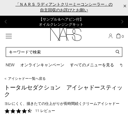
Skip
「ＮＡＲＳ ラディアントクリーミーコンシーラー」の
×
to
自主回収のお詫びとお願い
main
content
【ポーチ＆ブラッシュプレゼント】
【はじめての購入はこちらから】
【ギフトショッパープレゼント】
【サンプル＆ヘアピン付】
【ミニパフプレゼント】
新リキッドブラッシュご購入でプレゼント
カラーアイテムをあの人へのプレゼントに
新リキッドブラッシュスターターキット
オイルクレンジングキット
ORGASM CAMPAIGN
メニュー
カ
0
ー
NARS
ト
カ
の
タ
商
ロ
You
品
グ
can
NEW
オンラインキャンペーン
すべてのメニューを見る
サイ
数
検
use
索
the
＜ アイシャドー一覧へ戻る
tab
key
トータルセダクション アイシャドースティッ
(or
ク
swipe
left
ヨレにくく、描きたての仕上がりが長時間続くクリームアイシャドー
or
4.5
11 レビュー
right
star
on
rating
your
mobile