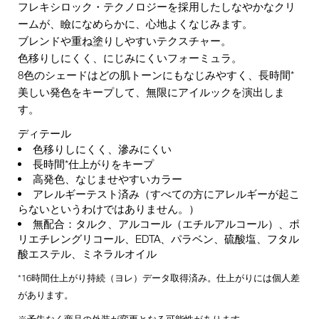
フレキシロック・テクノロジーを採用したしなやかなクリ
ームが、瞼になめらかに、心地よくなじみます。
ブレンドや重ね塗りしやすいテクスチャー。
色移りしにくく、にじみにくいフォーミュラ。
8色のシェードはどの肌トーンにもなじみやすく、長時間*
美しい発色をキープして、無限にアイルックを演出しま
す。
ディテール
色移りしにくく、滲みにくい
長時間*仕上がりをキープ
高発色、なじませやすいカラー
アレルギーテスト済み（すべての方にアレルギーが起こ
らないというわけではありません。）
無配合：タルク、アルコール（エチルアルコール）、ポ
リエチレングリコール、EDTA、パラベン、硫酸塩、フタル
酸エステル、ミネラルオイル
*16時間仕上がり持続（ヨレ）データ取得済み。仕上がりには個人差
があります。
※予告なく商品の外装が変更となる可能性があります。