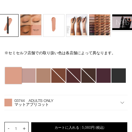
※セミセルフ店舗での取り扱い色は各店舗によって異なります。
Details
/total-
商
seduction-
品
eyeshadow-
番
バ
stick-
号
リ
03744/4535683220668.html
4535683220668
エ
ー
シ
オ
Product
ョ
プ
Actions
03744 ADULTS ONLY
ン
シ
マットアプリコット
ョ
ン
を
カ
PRODUCT.QUANTITY.SELECT.LABEL
-
+
カートに入れる
5,060円
(税込)
|
ー
1