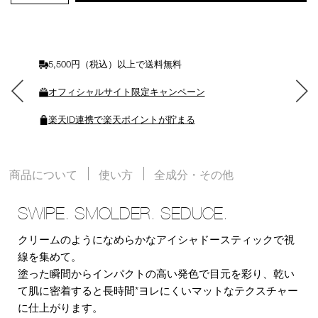
ト
に
入
れ
る
5,500円（税込）以上で送料無料
オフィシャルサイト限定キャンペーン
楽天ID連携で楽天ポイントが貯まる
商品について
使い方
全成分・その他
SWIPE. SMOLDER. SEDUCE.
クリームのようになめらかなアイシャドースティックで視
線を集めて。
塗った瞬間からインパクトの高い発色で目元を彩り、乾い
て肌に密着すると長時間*ヨレにくいマットなテクスチャー
に仕上がります。