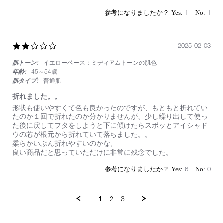
by
stating
on
使
1
1
4
い
Feb
や
2025
す
2.0
2025-02-03
い
star
の
肌トーン:
イエローベース：ミディアムトーンの肌色
rating
で
毎
年齢:
45～54歳
日
肌タイプ:
普通肌
使
折れました。。
っ
て
Review
review
形状も使いやすくて色も良かったのですが、もともと折れてい
い
by
stating
たのか１回で折れたのか分かりませんが、少し繰り出して使っ
ま
on
折
た後に戻してフタをしようと下に傾けたらスポッとアイシャド
す！
3
れ
ウの芯が根元から折れていて落ちました。。
Feb
ま
柔らかいぶん折れやすいのかな。
2025
し
良い商品だと思っていただけに非常に残念でした。
た。。
6
0
1
2
3