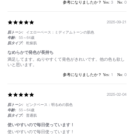
17
ー
3
0
Nov
タ
2025
ル
セ
ダ
5.0
2025-09-21
ク
star
シ
肌トーン:
イエローベース：ミディアムトーンの肌色
rating
ョ
年齢:
55～64歳
ン
肌タイプ:
乾燥肌
ア
イ
なめらかで発色が長持ち
シ
Review
review
満足してます。ぬりやすくて発色がきれいです。他の色も欲し
ャ
by
stating
いと思います。
ド
on
な
ー
21
め
1
0
ス
Sep
ら
テ
2025
か
ィ
で
ッ
発
5.0
2025-02-04
ク
色
star
が
肌トーン:
ピンクベース：明るめの肌色
rating
長
年齢:
55～64歳
持
肌タイプ:
普通肌
ち
使いやすいので毎日使っています！
Review
review
使いやすいので毎日使っています！