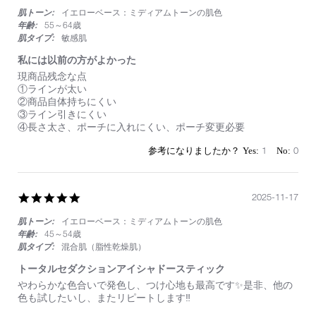
star
肌トーン:
イエローベース：ミディアムトーンの肌色
rating
年齢:
55～64歳
肌タイプ:
敏感肌
私には以前の方がよかった
Review
review
現商品残念な点
by
stating
①ラインが太い
on
私
②商品自体持ちにくい
1
に
③ライン引きにくい
May
は
④長さ太さ、ポーチに入れにくい、ポーチ変更必要
2026
以
前
1
0
の
方
が
よ
5.0
2025-11-17
か
star
っ
肌トーン:
イエローベース：ミディアムトーンの肌色
rating
た
年齢:
45～54歳
肌タイプ:
混合肌（脂性乾燥肌）
トータルセダクションアイシャドースティック
Review
review
やわらかな色合いで発色し、つけ心地も最高です✨是非、他の
by
stating
色も試したいし、またリピートします‼️
on
ト