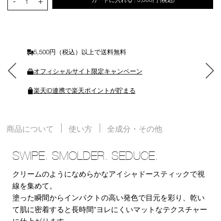
-
+
|
ー
1
ト
に
入
れ
る
5,500円（税込）以上で送料無料
オフィシャルサイト限定キャンペーン
楽天ID連携で楽天ポイントが貯まる
商品について
使い方
全成分・その他
SWIPE. SMOLDER. SEDUCE.
クリームのようになめらかなアイシャドースティックで視
線を集めて。
塗った瞬間からインパクトの高い発色で目元を彩り、乾い
て肌に密着すると長時間*ヨレにくいマットなテクスチャー
に仕上がります。