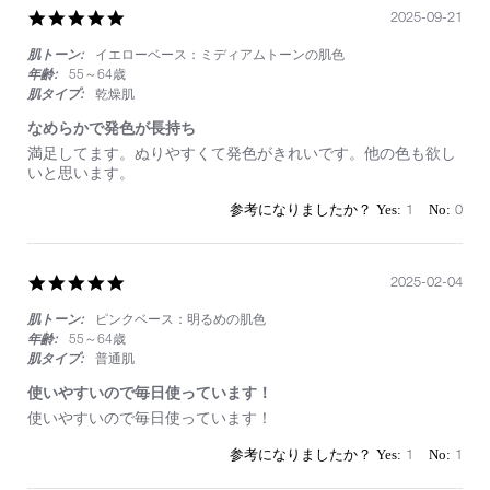
ダ
5.0
2025-09-21
ク
star
シ
肌トーン:
イエローベース：ミディアムトーンの肌色
rating
ョ
年齢:
55～64歳
ン
肌タイプ:
乾燥肌
ア
イ
なめらかで発色が長持ち
シ
Review
review
満足してます。ぬりやすくて発色がきれいです。他の色も欲し
ャ
by
stating
いと思います。
ド
on
な
ー
21
め
1
0
ス
Sep
ら
テ
2025
か
ィ
で
ッ
発
5.0
2025-02-04
ク
色
star
が
肌トーン:
ピンクベース：明るめの肌色
rating
長
年齢:
55～64歳
持
肌タイプ:
普通肌
ち
使いやすいので毎日使っています！
Review
review
使いやすいので毎日使っています！
by
stating
on
使
1
1
4
い