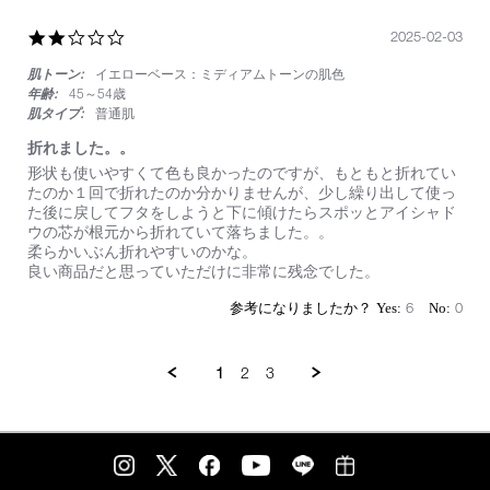
Feb
や
2025
す
2.0
2025-02-03
い
star
の
肌トーン:
イエローベース：ミディアムトーンの肌色
rating
で
毎
年齢:
45～54歳
日
肌タイプ:
普通肌
使
折れました。。
っ
て
Review
review
形状も使いやすくて色も良かったのですが、もともと折れてい
い
by
stating
たのか１回で折れたのか分かりませんが、少し繰り出して使っ
ま
on
折
た後に戻してフタをしようと下に傾けたらスポッとアイシャド
す！
3
れ
ウの芯が根元から折れていて落ちました。。
Feb
ま
柔らかいぶん折れやすいのかな。
2025
し
良い商品だと思っていただけに非常に残念でした。
た。。
6
0
1
2
3