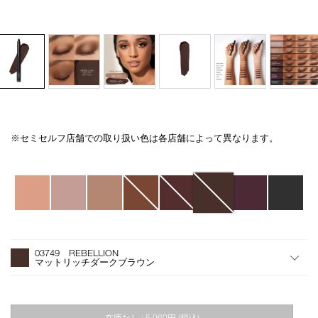
※セミセルフ店舗での取り扱い色は各店舗によって異なります。
Details
/total-
商
seduction-
品
eyeshadow-
番
バ
stick-
号
リ
03749/4535683221153.html
H29101
エ
ー
シ
オ
Product
ョ
プ
Actions
03749 REBELLION
ン
シ
マットリッチダークブラウン
ョ
ン
を
カ
在庫なし
5,060円
(税込)