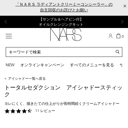
Skip
「ＮＡＲＳ ラディアントクリーミーコンシーラー」の
×
to
自主回収のお詫びとお願い
main
content
【ポーチ＆ブラッシュプレゼント】
【はじめての購入はこちらから】
【ギフトショッパープレゼント】
【サンプル＆ヘアピン付】
【ミニパフプレゼント】
新リキッドブラッシュご購入でプレゼント
カラーアイテムをあの人へのプレゼントに
新リキッドブラッシュスターターキット
オイルクレンジングキット
ORGASM CAMPAIGN
メニュー
カ
0
ー
NARS
ト
カ
の
タ
商
ロ
You
品
グ
can
NEW
オンラインキャンペーン
すべてのメニューを見る
サイ
数
検
use
索
the
＜ アイシャドー一覧へ戻る
tab
key
トータルセダクション アイシャドースティッ
(or
ク
swipe
left
ヨレにくく、描きたての仕上がりが長時間続くクリームアイシャドー
or
4.5
11 レビュー
right
star
on
rating
your
mobile