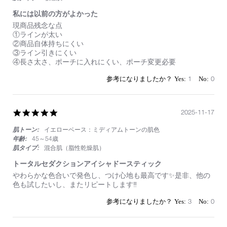
私には以前の方がよかった
Review
review
現商品残念な点
by
stating
①ラインが太い
on
私
②商品自体持ちにくい
1
に
③ライン引きにくい
May
は
④長さ太さ、ポーチに入れにくい、ポーチ変更必要
2026
以
前
1
0
の
方
が
よ
5.0
2025-11-17
か
star
っ
肌トーン:
イエローベース：ミディアムトーンの肌色
rating
た
年齢:
45～54歳
肌タイプ:
混合肌（脂性乾燥肌）
トータルセダクションアイシャドースティック
Review
review
やわらかな色合いで発色し、つけ心地も最高です✨是非、他の
by
stating
色も試したいし、またリピートします‼️
on
ト
17
ー
3
0
Nov
タ
2025
ル
セ