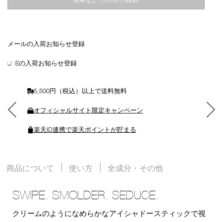
|
ー
ト
に
入
れ
メールの入荷お知らせ登録
る
LINEの入荷お知らせ登録
5,500円（税込）以上で送料無料
オフィシャルサイト限定キャンペーン
楽天ID連携で楽天ポイントが貯まる
商品について
使い方
全成分・その他
SWIPE. SMOLDER. SEDUCE.
クリームのようになめらかなアイシャドースティックで視