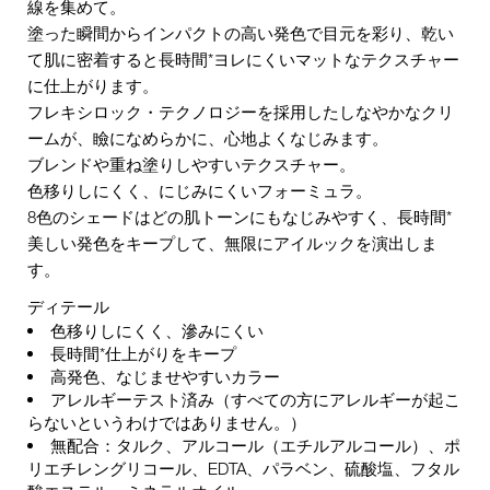
線を集めて。
塗った瞬間からインパクトの高い発色で目元を彩り、乾い
て肌に密着すると長時間*ヨレにくいマットなテクスチャー
に仕上がります。
フレキシロック・テクノロジーを採用したしなやかなクリ
ームが、瞼になめらかに、心地よくなじみます。
ブレンドや重ね塗りしやすいテクスチャー。
色移りしにくく、にじみにくいフォーミュラ。
8色のシェードはどの肌トーンにもなじみやすく、長時間*
美しい発色をキープして、無限にアイルックを演出しま
す。
ディテール
色移りしにくく、滲みにくい
長時間*仕上がりをキープ
高発色、なじませやすいカラー
アレルギーテスト済み（すべての方にアレルギーが起こ
らないというわけではありません。）
無配合：タルク、アルコール（エチルアルコール）、ポ
リエチレングリコール、EDTA、パラベン、硫酸塩、フタル