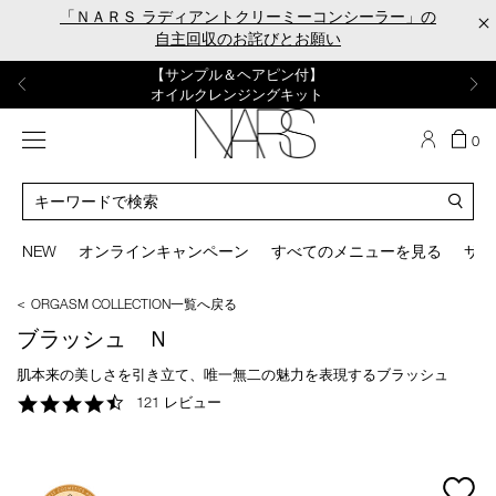
Skip
「ＮＡＲＳ ラディアントクリーミーコンシーラー」の
×
to
自主回収のお詫びとお願い
main
content
【ポーチ＆ブラッシュプレゼント】
【はじめての購入はこちらから】
【ギフトショッパープレゼント】
【サンプル＆ヘアピン付】
【ミニパフプレゼント】
新リキッドブラッシュご購入でプレゼント
カラーアイテムをあの人へのプレゼントに
新リキッドブラッシュスターターキット
オイルクレンジングキット
ORGASM CAMPAIGN
メニュー
カ
0
ー
NARS
ト
カ
の
タ
商
ロ
You
品
グ
can
NEW
オンラインキャンペーン
すべてのメニューを見る
サイ
数
検
use
索
the
＜ ORGASM COLLECTION一覧へ戻る
tab
key
ブラッシュ Ｎ
(or
swipe
肌本来の美しさを引き立て、唯一無二の魅力を表現するブラッシュ
left
4.7
121 レビュー
or
star
right
rating
on
your
mage
mobile