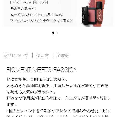
商品について
使い方
全成分
PIGMENT MEETS PASSION
頬に官能を。自惚れるほどの肌へ。
ときめきと高揚感を煽る、上気したような官能的な血色感
を与える人気のブラッシュ。
軽やかな使用感が肌に心地よく、仕上がりが長時間*持続し
ます。
4種のピグメントを革新的なブレンドで組み合わせた「ピュ
ア・ピグメント・ブレンド」により、インパクトのある見