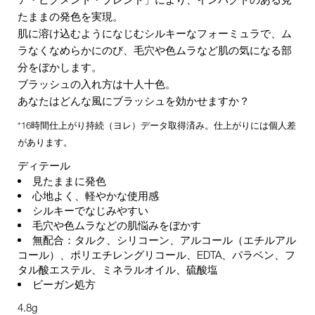
たままの発色を実現。
肌に溶け込むようになじむシルキーなフォーミュラで、ム
ラなくなめらかにのび、毛穴や色ムラなど肌の気になる部
分をぼかします。
ブラッシュの入れ方は十人十色。
あなたはどんな風にブラッシュを効かせますか？
*16時間仕上がり持続（ヨレ）データ取得済み。仕上がりには個人差
があります。
ディテール
見たままに発色
心地よく、軽やかな使用感
シルキーでなじみやすい
毛穴や色ムラなどの肌悩みをぼかす
無配合：タルク、シリコーン、アルコール（エチルアル
コール）、ポリエチレングリコール、EDTA、パラベン、フ
タル酸エステル、ミネラルオイル、硫酸塩
ビーガン処方
4.8g