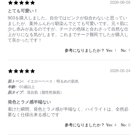
N
5.0
2026-06-03
star
とても可愛い！
rating
Review
review
903を購入しました。自分ではピンクが似合わないと思ってい
by
stating
ましたが、案外ふんわり馴染んでとても可愛いです。元々肌に
on
と
少し赤みがあるのですが、チークの色味と合わさって自然な仕
3
て
上がりになる気がします。これまでチーク難民でしたが購入し
Jun
も
て良かったです！
2026
可
愛
1
1
い！
5.0
2026-05-24
star
肌トーン:
イエローベース：明るめの肌色
rating
年齢:
65歳以上
肌タイプ:
混合肌（脂性乾燥肌）
発色とラメ感半端ない
Review
review
着けた瞬間、発色とラメ感が半端なく、ハイライトは、全然必
by
stating
要なく仕様出来る感じです
on
発
24
色
4
0
May
と
2026
ラ