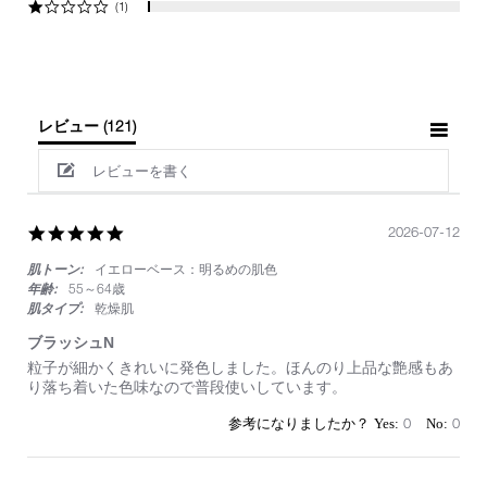
(1)
レビュー
(121)
レビューを書く
5.0
2026-07-12
star
肌トーン:
イエローベース：明るめの肌色
rating
年齢:
55～64歳
肌タイプ:
乾燥肌
ブラッシュN
Review
review
粒子が細かくきれいに発色しました。ほんのり上品な艶感もあ
by
stating
り落ち着いた色味なので普段使いしています。
on
ブ
12
ラ
0
0
Jul
ッ
2026
シ
ュ