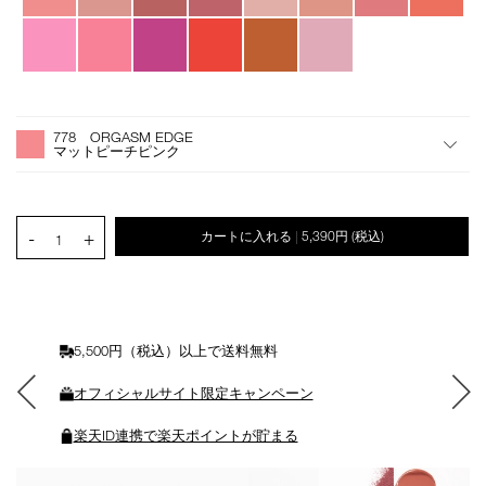
オ
Product
プ
Actions
778 ORGASM EDGE
シ
マットピーチピンク
ョ
ン
を
カ
PRODUCT.QUANTITY.SELECT.LABEL
-
+
カートに入れる
5,390円
(税込)
|
ー
1
ト
に
入
れ
る
5,500円（税込）以上で送料無料
オフィシャルサイト限定キャンペーン
楽天ID連携で楽天ポイントが貯まる