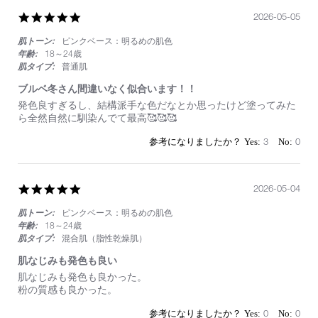
メ
感
5.0
2026-05-05
半
star
端
肌トーン:
ピンクベース：明るめの肌色
rating
な
年齢:
18～24歳
い
肌タイプ:
普通肌
ブルベ冬さん間違いなく似合います！！
Review
review
発色良すぎるし、結構派手な色だなとか思ったけど塗ってみた
by
stating
ら全然自然に馴染んでて最高🥰🥰🥰
on
ブ
5
ル
3
0
May
ベ
2026
冬
さ
ん
5.0
2026-05-04
間
star
違
肌トーン:
ピンクベース：明るめの肌色
rating
い
年齢:
18～24歳
な
肌タイプ:
混合肌（脂性乾燥肌）
く
似
肌なじみも発色も良い
合
Review
review
肌なじみも発色も良かった。
い
by
stating
粉の質感も良かった。
ま
on
肌
す！！
4
な
0
0