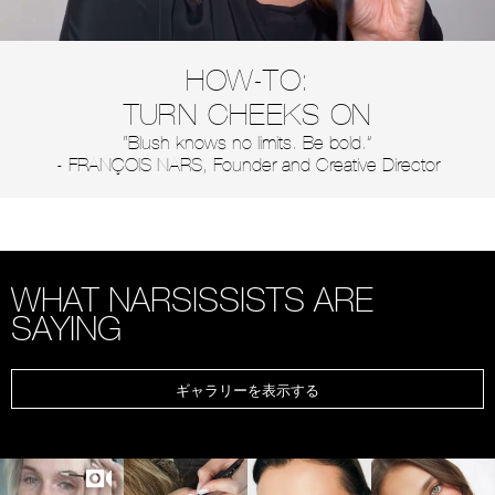
HOW-TO:
TURN CHEEKS ON
“Blush knows no limits. Be bold.”
- FRANÇOIS NARS, Founder and Creative Director
WHAT NARSISSISTS ARE
SAYING
ギャラリーを表示する