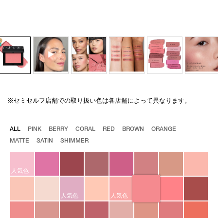
※セミセルフ店舗での取り扱い色は各店舗によって異なります。
Details
/blush-
商
n-
品
778/4535683222846.html
番
バ
ALL
PINK
BERRY
CORAL
RED
BROWN
ORANGE
号
リ
MATTE
SATIN
SHIMMER
4535683222846
エ
ー
シ
ョ
人気色
ン
人気色
人気色