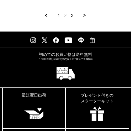
May
じ
2026
み
も
1
2
3
発
色
も
良
い
初めてのお買い物は
送料無料
＊2回目以降は
5,500円(税込)以上の
ご購入で送料無料
最短翌日出荷
プレゼント付きの
スターターキット