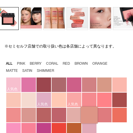
※セミセルフ店舗での取り扱い色は各店舗によって異なります。
Details
/blush-
商
n-
品
921/4535683222709.html
番
バ
ALL
PINK
BERRY
CORAL
RED
BROWN
ORANGE
号
リ
MATTE
SATIN
SHIMMER
4535683222709
エ
ー
シ
ョ
人気色
ン
人気色
人気色