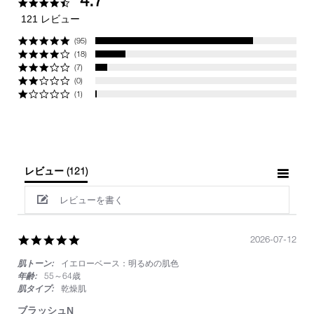
4.7
star
121 レビュー
rating
(95)
(18)
(7)
(0)
(1)
レビュー
(121)
レビューを書く
5.0
2026-07-12
star
肌トーン:
イエローベース：明るめの肌色
rating
年齢:
55～64歳
肌タイプ:
乾燥肌
ブラッシュN