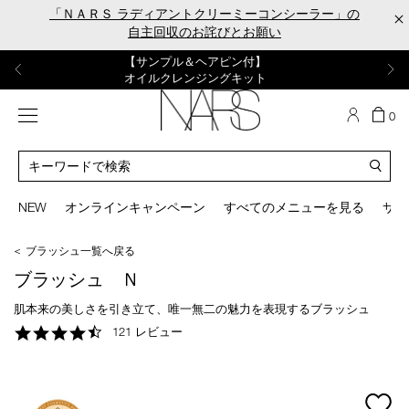
Skip
「ＮＡＲＳ ラディアントクリーミーコンシーラー」の
×
to
自主回収のお詫びとお願い
main
content
【ポーチ＆ブラッシュプレゼント】
【はじめての購入はこちらから】
【ギフトショッパープレゼント】
【サンプル＆ヘアピン付】
【ミニパフプレゼント】
新リキッドブラッシュご購入でプレゼント
カラーアイテムをあの人へのプレゼントに
新リキッドブラッシュスターターキット
オイルクレンジングキット
ORGASM CAMPAIGN
メニュー
カ
0
ー
NARS
ト
カ
の
タ
商
ロ
You
品
グ
can
NEW
オンラインキャンペーン
すべてのメニューを見る
サイ
数
検
use
索
the
＜ ブラッシュ一覧へ戻る
tab
key
ブラッシュ Ｎ
(or
swipe
肌本来の美しさを引き立て、唯一無二の魅力を表現するブラッシュ
left
4.7
121 レビュー
or
star
right
rating
on
your
mage
mobile