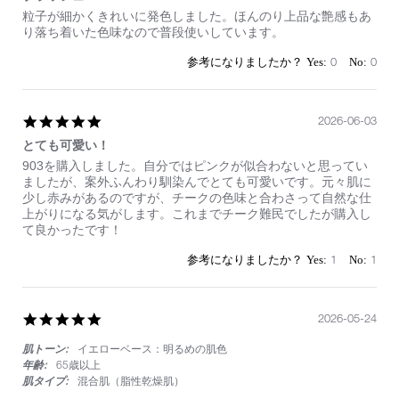
Review
review
粒子が細かくきれいに発色しました。ほんのり上品な艶感もあ
by
stating
り落ち着いた色味なので普段使いしています。
on
ブ
12
ラ
0
0
Jul
ッ
2026
シ
ュ
N
5.0
2026-06-03
star
とても可愛い！
rating
Review
review
903を購入しました。自分ではピンクが似合わないと思ってい
by
stating
ましたが、案外ふんわり馴染んでとても可愛いです。元々肌に
on
と
少し赤みがあるのですが、チークの色味と合わさって自然な仕
3
て
上がりになる気がします。これまでチーク難民でしたが購入し
Jun
も
て良かったです！
2026
可
愛
1
1
い！
5.0
2026-05-24
star
肌トーン:
イエローベース：明るめの肌色
rating
年齢:
65歳以上
肌タイプ:
混合肌（脂性乾燥肌）