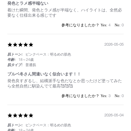
発色とラメ感半端ない
Review
review
着けた瞬間、発色とラメ感が半端なく、ハイライトは、全然必
by
stating
要なく仕様出来る感じです
on
発
24
色
4
0
May
と
2026
ラ
メ
感
5.0
2026-05-05
半
star
端
肌トーン:
ピンクベース：明るめの肌色
rating
な
年齢:
18～24歳
い
肌タイプ:
普通肌
ブルベ冬さん間違いなく似合います！！
Review
review
発色良すぎるし、結構派手な色だなとか思ったけど塗ってみた
by
stating
ら全然自然に馴染んでて最高🥰🥰🥰
on
ブ
5
ル
3
0
May
ベ
2026
冬
さ
ん
5.0
2026-05-04
間
star
違
肌トーン:
ピンクベース：明るめの肌色
rating
い
年齢:
18～24歳