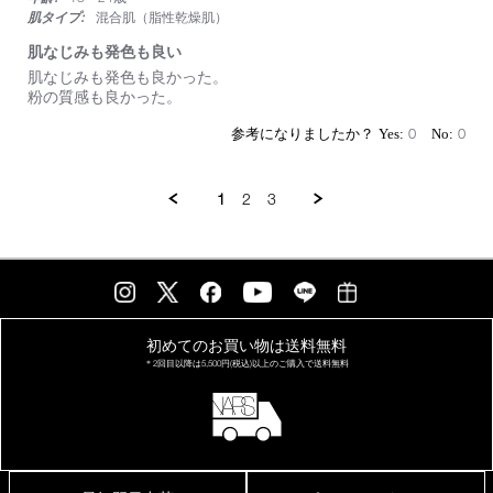
な
肌タイプ:
混合肌（脂性乾燥肌）
く
似
肌なじみも発色も良い
合
Review
review
肌なじみも発色も良かった。
い
by
stating
粉の質感も良かった。
ま
on
肌
す！！
4
な
0
0
May
じ
2026
み
も
1
2
3
発
色
も
良
い
初めてのお買い物は
送料無料
＊2回目以降は
5,500円(税込)以上の
ご購入で送料無料