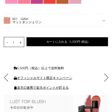
オ
Product
プ
Actions
921 GINA
シ
マットタンジェリン
ョ
ン
を
カ
PRODUCT.QUANTITY.SELECT.LABEL
-
+
カートに入れる
5,390円
(税込)
|
ー
1
ト
に
入
れ
る
5,500円（税込）以上で送料無料
オフィシャルサイト限定キャンペーン
楽天ID連携で楽天ポイントが貯まる