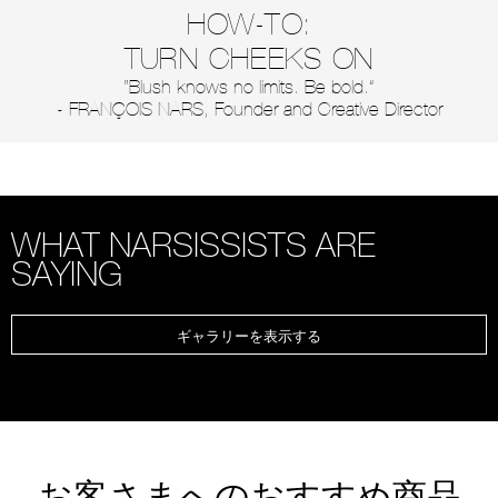
HOW-TO:
TURN CHEEKS ON
“Blush knows no limits. Be bold.”
- FRANÇOIS NARS, Founder and Creative Director
WHAT NARSISSISTS ARE
SAYING
ギャラリーを表示する
お客さまへのおすすめ商品