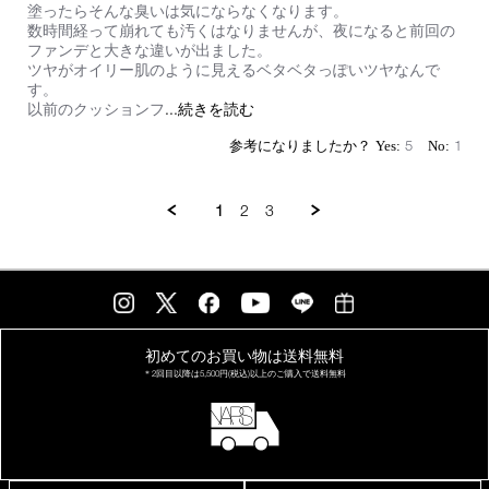
塗ったらそんな臭いは気にならなくなります。
数時間経って崩れても汚くはなりませんが、夜になると前回の
ファンデと大きな違いが出ました。
ツヤがオイリー肌のように見えるベタベタっぽいツヤなんで
す。
Read
...続きを読む
以前のクッションフ
more
about
5
1
review
stating
す
1
2
3
ご
く
残
念
初めてのお買い物は
送料無料
＊2回目以降は
5,500円(税込)以上の
ご購入で送料無料