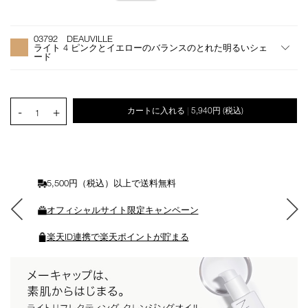
ン
オ
Product
プ
Actions
03792 DEAUVILLE
シ
ライト 4 ピンクとイエローのバランスのとれた明るいシェ
ョ
ード
ン
を
カ
PRODUCT.QUANTITY.SELECT.LABEL
ー
-
+
カートに入れる
5,940円
(税込)
|
1
ト
に
入
れ
る
5,500円（税込）以上で送料無料
オフィシャルサイト限定キャンペーン
楽天ID連携で楽天ポイントが貯まる