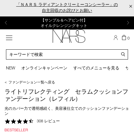
Skip
「ＮＡＲＳ ラディアントクリーミーコンシーラー」の
×
to
自主回収のお詫びとお願い
main
content
【ポーチ＆ブラッシュプレゼント】
【はじめての購入はこちらから】
【ギフトショッパープレゼント】
【サンプル＆ヘアピン付】
【ミニパフプレゼント】
新リキッドブラッシュご購入でプレゼント
カラーアイテムをあの人へのプレゼントに
新リキッドブラッシュスターターキット
オイルクレンジングキット
ORGASM CAMPAIGN
メニュー
カ
0
ー
NARS
ト
カ
の
タ
商
ロ
You
品
グ
can
NEW
オンラインキャンペーン
すべてのメニューを見る
サイ
数
検
use
索
the
＜ ファンデーション一覧へ戻る
tab
key
ライトリフレクティング セラムクッションフ
(or
ァンデーション（レフィル）
swipe
left
光のカバー力で透明感続く、美容液仕立てのクッションファンデーショ
or
ン
right
4.5
308 レビュー
on
star
your
BESTSELLER
rating
mobile