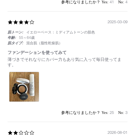
41
4
4.0
2025-03-09
star
肌トーン:
イエローベース：ミディアムトーンの肌色
rating
年齢:
55～64歳
肌タイプ:
混合肌（脂性乾燥肌）
ファンデーションを使ってみて
Review
review
薄づきでそれなりにカバー力もあり気に入って毎日使ってま
by
stating
す。
on
フ
9
ァ
Mar
ン
2025
デ
ー
シ
ョ
ン
を
25
3
使
っ
て
み
2.0
2026-08-01