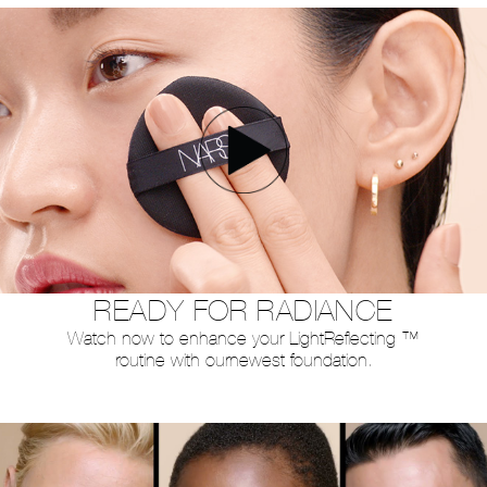
READY FOR RADIANCE
Watch now to enhance your Light
Reflecting ™
routine with our
newest foundation.