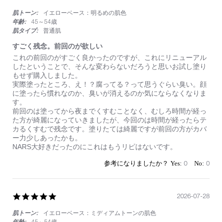
て
star
肌トーン:
イエローベース：明るめの肌色
rating
年齢:
45～54歳
肌タイプ:
普通肌
すごく残念。前回のが欲しい
Review
review
これの前回のがすごく良かったのですが、これにリニューアル
by
stating
したということで、そんな変わらないだろうと思いお試し塗り
on
す
もせず購入しました。
1
ご
実際塗ったところ、え！？腐ってる？って思うぐらい臭い。顔
Aug
く
に塗ったら慣れなのか、臭いが消えるのか気にならなくなりま
2026
残
す。
念。
前回のは塗ってから夜までくすむことなく、むしろ時間が経っ
前
た方が綺麗になっていきましたが、今回のは時間が経ったらテ
回
カるくすむで残念です。塗りたては綺麗ですが前回の方がカバ
の
ー力少しあったかも。
が
NARS大好きだったのにこれはもうリピはないです。
欲
し
0
0
い
5.0
2026-07-28
star
肌トーン:
イエローベース：ミディアムトーンの肌色
rating
年齢:
45～54歳