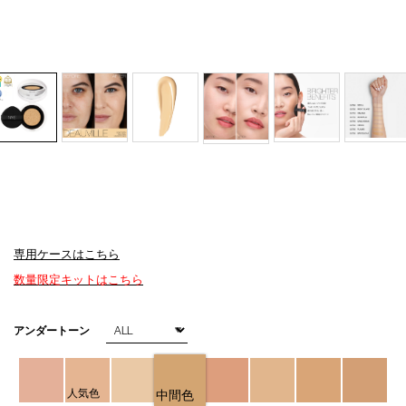
専用ケースはこちら
Details
/light-
商
数量限定キットはこちら
reflecting-
品
serum-
番
cushion-
号
バ
アンダートーン
foundation-
4535683247863
リ
03792/4535683247863.html
エ
ー
シ
人気色
中間色
ョ