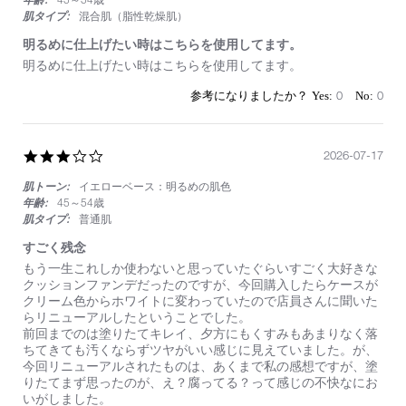
肌タイプ:
混合肌（脂性乾燥肌）
明るめに仕上げたい時はこちらを使用してます。
Review
review
明るめに仕上げたい時はこちらを使用してます。
by
stating
on
明
0
0
28
る
Jul
め
2026
に
3.0
2026-07-17
仕
star
上
肌トーン:
イエローベース：明るめの肌色
rating
げ
た
年齢:
45～54歳
い
肌タイプ:
普通肌
時
すごく残念
は
こ
Review
review
もう一生これしか使わないと思っていたぐらいすごく大好きな
ち
by
stating
クッションファンデだったのですが、今回購入したらケースが
ら
on
す
クリーム色からホワイトに変わっていたので店員さんに聞いた
を
17
ご
らリニューアルしたということでした。
使
Jul
く
前回までのは塗りたてキレイ、夕方にもくすみもあまりなく落
用
2026
残
ちてきても汚くならずツヤがいい感じに見えていました。が、
し
念
今回リニューアルされたものは、あくまで私の感想ですが、塗
て
りたてまず思ったのが、え？腐ってる？って感じの不快なにお
ま
いがしました。
す。