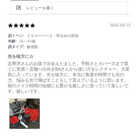
レビューを書く
5.0
2025-03-13
star
肌トーン:
イエローベース：明るめの肌色
rating
年齢:
35～44歳
肌タイプ:
敏感肌
光を味方に☆
Review
review
志尊淳さんのお陰で出会えたました。手軽さとカバー力まで直
by
stating
ぐに実感！店舗へ出向きBAさんから使い方をレクチャー、大変
on
光
気に入っています。光を味方に、本当に角度や時間でも光の
13
を
力、悩みも光で飛ばすこともして貰えているように思います。
Mar
味
朝のメイク時間の短縮にも繋がる嬉しさに使っていて楽しいで
2025
方
す。嬉しいです。
に
☆