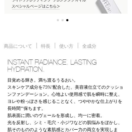
商品について
特長
使い方
全成分
INSTANT RADIANCE. LASTING
HYDRATION.
目覚める輝き。満ち渡るうるおい。
スキンケア成分を73%*配合した、美容液仕立てのクッショ
ンファンデーション。心地よい使用感で肌を瞬時に整え、
ヨレや粉っぽさを感じることなく、つややかな仕上がりを
長時間**保ちます。
肌表面に潤いのヴェールを形成し、均一に密着。
光を反射し、シミ・毛穴・小ジワなどの肌悩みをぼかし、
肌そのもののような素肌感とカバー力の両立を実現しま