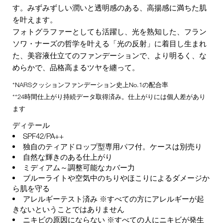
す。みずみずしい潤いと透明感のある、高揚感に満ちた肌
を叶えます。
フォトグラファーとしても活躍し、光を熟知した、フラン
ソワ・ナーズの哲学を叶える「光の反射」に着目し生まれ
た、美容液仕立てのファンデーションで、より明るく、な
めらかで、品格高まるツヤを纏って。
*NARSクッションファンデーション史上No.1の配合率
**24時間仕上がり持続データ取得済み。仕上がりには個人差があり
ます
ディテール
SPF42/PA++
独自のティアドロップ型専用パフ付。ケースは別売り
自然な輝きのある仕上がり
ミディアム～調整可能なカバー力
ブルーライトや空気中のちりやほこりによるダメージか
ら肌を守る
アレルギーテスト済み ※すべての方にアレルギーが起
きないということではありません
ニキビの原因にならない ※すべての人にニキビが発生