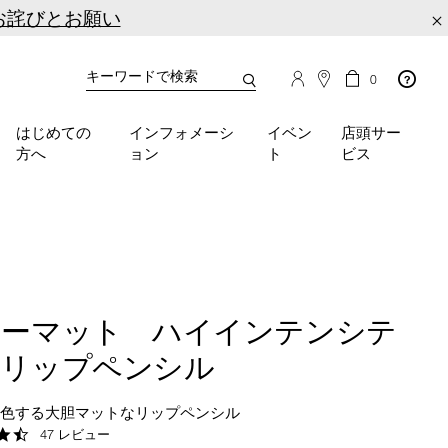
お詫びとお願い
×
カ
カ
0
タ
ー
You
ロ
ト
can
グ
の
はじめての
インフォメーシ
イベン
店頭サー
検
use
商
方へ
ョン
ト
ビス
品
索
the
数
tab
key
(or
swipe
left
or
right
ワーマット ハイインテンシテ
on
your
 リップペンシル
mobile
device)
発色する大胆マットなリップペンシル
to
4.3
47 レビュー
access