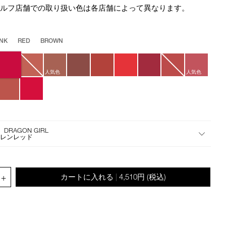
star
the
セルフ店舗での取り扱い色は各店舗によって異なります。
rating
suggestions
given
as
INK
RED
BROWN
you
type
or
人気色
人気色
submit
this
form
to
search
 DRAGON GIRL
for
イレンレッド
the
keyword
you
.QUANTITY.SELECT.LABEL
have
+
カートに入れる
4,510円
(税込)
|
entered.