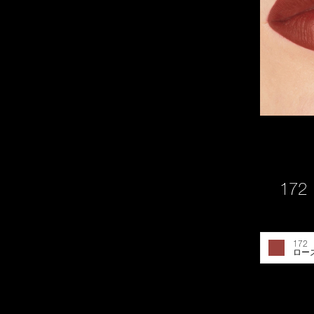
172
172 
ロー