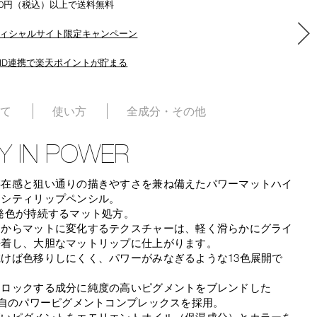
500円（税込）以上で送料無料
ィシャルサイト限定キャンペーン
ID連携で楽天ポイントが貯まる
いて
使い方
全成分・その他
Y IN POWER
存在感と狙い通りの描きやすさを兼ね備えたパワーマットハイ
ンシティリップペンシル。
発色が持続するマット処方。
ムからマットに変化するテクスチャーは、軽く滑らかにグライ
密着し、大胆なマットリップに仕上がります。
けば色移りしにくく、パワーがみなぎるような13色展開で
をロックする成分に純度の高いピグメントをブレンドした
独自のパワーピグメントコンプレックスを採用。
高いピグメントをエモリエントオイル（保湿成分）とカラーを