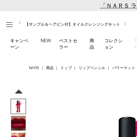
Skip
「ＮＡＲＳ 
to
main
【ミニパフプレゼント】新リキッドブラッシュご購入でプ
【はじめての購入はこちらから】新リキッドブラッシュス
【ギフトショッパープレゼント】カラーアイテムをあの人
content
メニュー
【サンプル＆ヘアピン付】オイルクレンジングキット
【ポーチ＆ブラッシュプレゼント】ORGASM CAMPAIGN
レゼント
ターターキット
へのプレゼントに
キャンペ
NEW
ベストセ
商
コレクシ
ーン
ラー
品
ョン
NARS
商品
リップ
リップペンシル
パワーマット
Details
/powermatte-
商
high-
品
Image
intensity-
番
lip-
号
pencil-
4535683209687
132/4535683209687.html