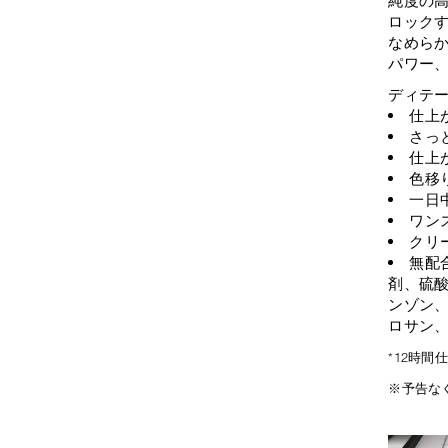
ロック
なめら
パワー
ディテ
仕上
さっ
仕上
色移
一日
ワン
クリ
無配
剤、硫
ンゾン
ロサン
*12時
※予告な