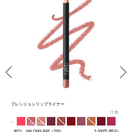
プレシジョンリップライナー
12 色
人気色
人気色
9071 HALONG BAY（700）
3,300円
(税込)