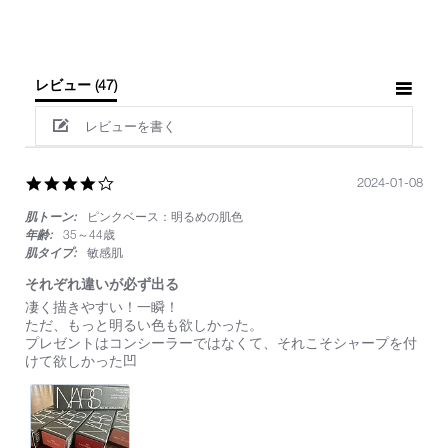
レビュー
(47)
レビューを書く
4.0
2024-01-08
star
肌トーン:
ピンクベース：明るめの肌色
rating
年齢:
35～44歳
肌タイプ:
敏感肌
それぞれ違いが必ず出る
Review
review
凄く描きやすい！一瞬！
by
stating
ただ、もっと明るい色も欲しかった。
on
そ
プレゼントはコンシーラーではなくて、それこそシャープを付
8
れ
けて欲しかった凹
Jan
ぞ
2024
れ
違
い
が