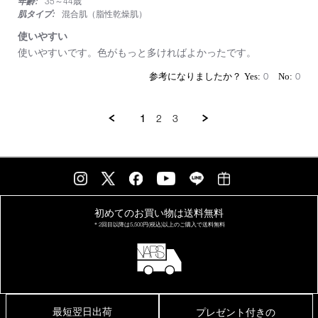
年齢:
35～44歳
肌タイプ:
混合肌（脂性乾燥肌）
使いやすい
Review
review
使いやすいです。色がもっと多ければよかったです。
by
stating
on
使
0
0
10
い
Apr
や
2025
す
1
2
3
い
初めてのお買い物は
送料無料
＊2回目以降は
5,500円(税込)以上の
ご購入で送料無料
最短翌日出荷
プレゼント付きの