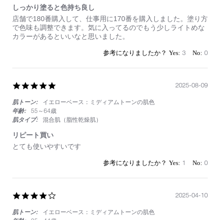
しっかり塗ると色持ち良し
Review
review
店舗で180番購入して、仕事用に170番を購入しました。塗り方
by
stating
で色味も調整できます。気に入ってるのでもう少しライトめな
on
し
カラーがあるといいなと思いました。
1
っ
Sep
か
3
0
2025
り
塗
る
と
5.0
2025-08-09
色
star
持
肌トーン:
イエローベース：ミディアムトーンの肌色
rating
ち
年齢:
55～64歳
良
肌タイプ:
混合肌（脂性乾燥肌）
し
リピート買い
Review
review
とても使いやすいです
by
stating
on
リ
1
0
9
ピ
Aug
ー
2025
ト
4.0
2025-04-10
買
star
い
肌トーン:
イエローベース：ミディアムトーンの肌色
rating