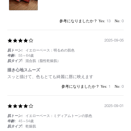
必
ず
出
る
13
0
4.0
2025-09-05
star
肌トーン:
イエローベース：明るめの肌色
rating
年齢:
55～64歳
肌タイプ:
混合肌（脂性乾燥肌）
描き心地スムーズ
Review
review
スッと描けて、色もとても綺麗に唇に映えます
by
stating
on
描
1
0
5
き
Sep
心
2025
地
4.0
2025-09-01
ス
star
ム
肌トーン:
イエローベース：ミディアムトーンの肌色
rating
ー
ズ
年齢:
45～54歳
肌タイプ:
乾燥肌