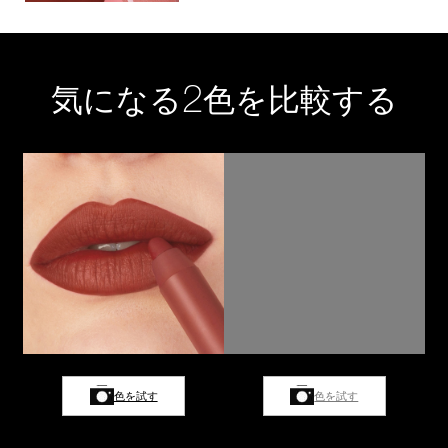
2
気になる
色を比較する
色を試す
色を試す