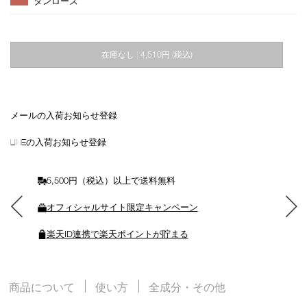
タンローズ
ョ
ン
を
カ
在庫なし
4,510円
(税込)
|
ー
ト
に
入
れ
メールの入荷お知らせ登録
る
LINEの入荷お知らせ登録
5,500円（税込）以上で送料無料
オフィシャルサイト限定キャンペーン
楽天ID連携で楽天ポイントが貯まる
商品について
使い方
全成分・その他