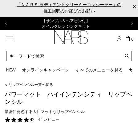
Skip
「ＮＡＲＳ ラディアントクリーミーコンシーラー」の
×
to
自主回収のお詫びとお願い
main
content
【ポーチ＆ブラッシュプレゼント】
【はじめての購入はこちらから】
【ギフトショッパープレゼント】
【サンプル＆ヘアピン付】
【ミニパフプレゼント】
新リキッドブラッシュご購入でプレゼント
カラーアイテムをあの人へのプレゼントに
新リキッドブラッシュスターターキット
オイルクレンジングキット
ORGASM CAMPAIGN
メニュー
カ
0
ー
NARS
ト
カ
の
タ
商
ロ
You
品
グ
can
NEW
オンラインキャンペーン
すべてのメニューを見る
サイ
数
検
use
索
the
＜ リップペンシル一覧へ戻る
tab
key
パワーマット ハイインテンシティ リップペ
(or
ンシル
swipe
left
濃密に発色する大胆マットなリップペンシル
or
4.3
47 レビュー
right
star
on
rating
your
mobile