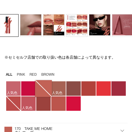
※セミセルフ店舗での取り扱い色は各店舗によって異なります。
Details
/powermatte-
商
high-
品
intensity-
番
バ
ALL
PINK
RED
BROWN
lip-
号
リ
pencil-
H20201
エ
170/4535683209694.html
ー
人気色
人気色
シ
ョ
ン
人気色
オ
Product
プ
Actions
170 TAKE ME HOME
シ