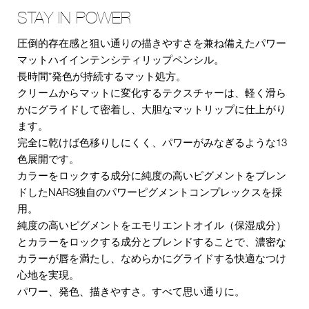
STAY IN POWER
圧倒的存在感と狙い通りの描きやすさを兼ね備えたパワー
マットハイインテンシティリップペンシル。
長時間*発色が持続するマット処方。
クリームからマットに変化するテクスチャーは、軽く滑ら
かにグライドして密着し、大胆なマットリップに仕上がり
ます。
完全に乾けば色移りしにくく、パワーがみなぎるような13
色展開です。
カラーをロックする成分に純度の高いピグメントをブレン
ドしたNARS独自のパワーピグメントコンプレックスを採
用。
純度の高いピグメントをエモリエントオイル（保湿成分）
とカラーをロックする成分とブレンドすることで、濃密な
カラーが唇を満たし、なめらかにグライドする快適なつけ
心地を実現。
パワー、発色、描きやすさ。すべて思い通りに。