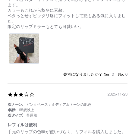
by
stating
ます。
on
50
カラーもこれから秋冬に素敵。
14
代
ベタっとせずピッタリ唇にフィットして艶もある気に入りまし
Sep
大
た。
2024
人
限定のリップミラーもとても可愛いい。
の
女
性
に
も
素
敵
0
0
3.0
2025-11-23
star
肌トーン:
ピンクベース：ミディアムトーンの肌色
rating
年齢:
65歳以上
肌タイプ:
普通肌
レフィルは便利
Review
review
手元のリップの色味が使いづらく、リフィルを購入しました。