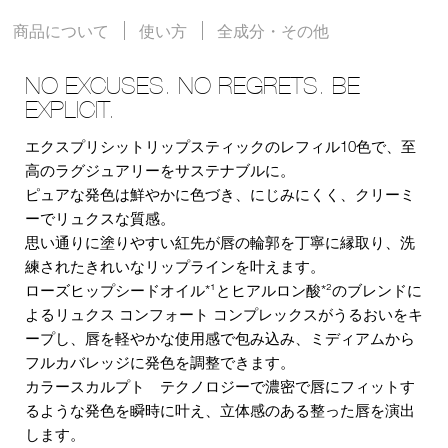
商品について
使い方
全成分・その他
NO EXCUSES. NO REGRETS. BE
EXPLICIT.
エクスプリシットリップスティックのレフィル10色で、至
高のラグジュアリーをサステナブルに。
ピュアな発色は鮮やかに色づき、にじみにくく、クリーミ
ーでリュクスな質感。
思い通りに塗りやすい紅先が唇の輪郭を丁寧に縁取り、洗
練されたきれいなリップラインを叶えます。
ローズヒップシードオイル*¹とヒアルロン酸*²のブレンドに
よるリュクス コンフォート コンプレックスがうるおいをキ
ープし、唇を軽やかな使用感で包み込み、ミディアムから
フルカバレッジに発色を調整できます。
カラースカルプト テクノロジーで濃密で唇にフィットす
るような発色を瞬時に叶え、立体感のある整った唇を演出
します。