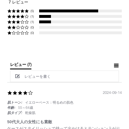
star
7 レビュー
rating
(5)
(1)
(1)
(0)
(0)
レビュー
(7)
レビューを書く
4.0
2024-09-14
star
肌トーン:
イエローベース：明るめの肌色
rating
年齢:
55～64歳
肌タイプ:
乾燥肌
50代大人の女性にも素敵
Review
review
ケースがスタイリッシュで持って出かけるとテンション上がり