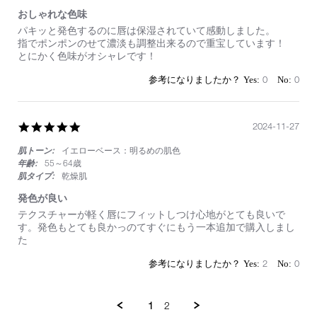
おしゃれな色味
Review
review
パキッと発色するのに唇は保湿されていて感動しました。
by
stating
指でポンポンのせて濃淡も調整出来るので重宝しています！
on
お
とにかく色味がオシャレです！
21
し
Feb
ゃ
0
0
2025
れ
な
色
味
5.0
2024-11-27
star
肌トーン:
イエローベース：明るめの肌色
rating
年齢:
55～64歳
肌タイプ:
乾燥肌
発色が良い
Review
review
テクスチャーが軽く唇にフィットしつけ心地がとても良いで
by
stating
す。発色もとても良かっのてすぐにもう一本追加で購入しまし
on
発
た
27
色
Nov
が
2
0
2024
良
い
1
2