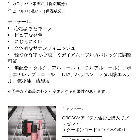
*¹ カニナバラ果実油（保湿成分）
*² ヒアルロン酸Na（保湿成分）
ディテール
心地よさをキープ
ピュアな発色
にじみにくい
立体的なサテンフィニッシュ
軽やかな塗り心地、ミディアム～フルカバレッジに調整
可能
無配合：タルク、アルコール（エチルアルコール）、ポ
リエチレングリコール、EDTA、パラベン、フタル酸エステ
ル、鉱物油、硫酸塩
※予告なく商品の外装が変更となる可能性があります。
キャンペーン
ORGASMアイテム含むご購入でプ
レゼント！
＜クーポンコード＞ORGASM26