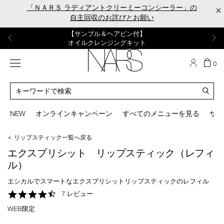
Skip
「ＮＡＲＳ ラディアントクリーミーコンシーラー」の
×
to
自主回収のお詫びとお願い
main
content
【ポーチ＆ブラッシュプレゼント】
【はじめての購入はこちらから】
【ギフトショッパープレゼント】
【サンプル＆ヘアピン付】
【ミニパフプレゼント】
新リキッドブラッシュご購入でプレゼント
カラーアイテムをあの人へのプレゼントに
新リキッドブラッシュスターターキット
オイルクレンジングキット
ORGASM CAMPAIGN
メニュー
カ
0
ー
NARS
ト
カ
の
タ
商
ロ
You
品
グ
can
NEW
オンラインキャンペーン
すべてのメニューを見る
サイ
数
検
use
索
the
＜ リップスティック一覧へ戻る
tab
key
エクスプリシット リップスティック（レフィ
(or
ル）
swipe
left
エシカルでスマートなエクスプリシットリップスティックのレフィル
or
4.6
7 レビュー
right
star
on
WEB限定
rating
your
mobile