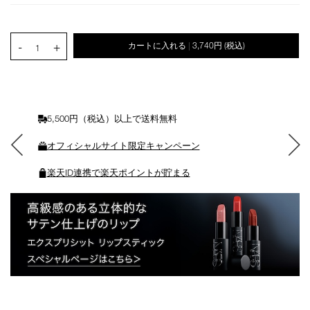
ン
を
カ
PRODUCT.QUANTITY.SELECT.LABEL
-
+
カートに入れる
3,740円
(税込)
|
ー
1
ト
に
入
れ
る
5,500円（税込）以上で送料無料
オフィシャルサイト限定キャンペーン
楽天ID連携で楽天ポイントが貯まる