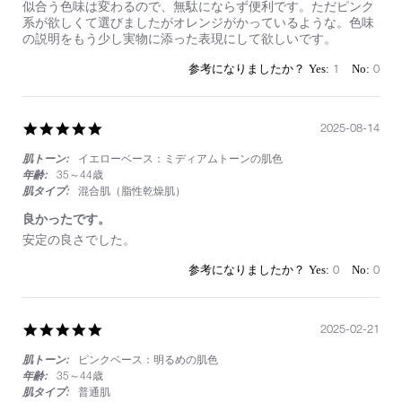
by
stating
似合う色味は変わるので、無駄にならず便利です。ただピンク
on
レ
系が欲しくて選びましたがオレンジがかっているような。色味
23
フ
の説明をもう少し実物に添った表現にして欲しいです。
Nov
ィ
2025
ル
1
0
は
便
利
5.0
2025-08-14
star
肌トーン:
イエローベース：ミディアムトーンの肌色
rating
年齢:
35～44歳
肌タイプ:
混合肌（脂性乾燥肌）
良かったです。
Review
review
安定の良さでした。
by
stating
on
良
0
0
14
か
Aug
っ
2025
た
5.0
2025-02-21
で
star
す。
肌トーン:
ピンクベース：明るめの肌色
rating
年齢:
35～44歳
肌タイプ:
普通肌