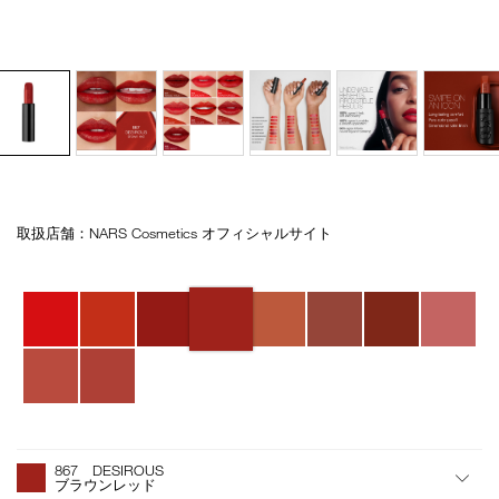
取扱店舗：NARS Cosmetics オフィシャルサイト
Details
/explicit-
商
lipstick-
品
refill-
番
バ
867/4535683236874.html
号
リ
4535683236874
エ
ー
シ
ョ
ン
オ
Product
プ
Actions
867 DESIROUS
シ
ブラウンレッド
ョ