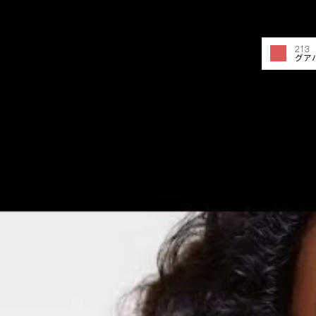
213 
グア