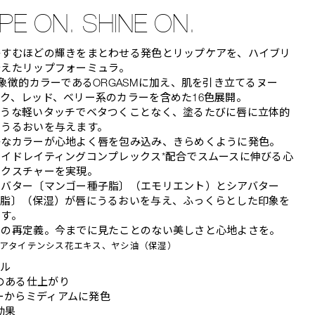
PE ON. SHINE ON.
かすむほどの輝きをまとわせる発色とリップケアを、ハイブリ
叶えたリップフォーミュラ。
の象徴的カラーであるORGASMに加え、肌を引き立てるヌー
ク、レッド、ベリー系のカラーを含めた16色展開。
ような軽いタッチでベタつくことなく、塗るたびに唇に立体的
とうるおいを与えます。
かなカラーが心地よく唇を包み込み、きらめくように発色。
イドレイティングコンプレックス*配合でスムースに伸びる心
テクスチャーを実現。
ーバター〔マンゴー種子脂〕（エモリエント）とシアバター
ー脂〕（保湿）が唇にうるおいを与え、ふっくらとした印象を
ます。
」の再定義。今までに見たことのない美しさと心地よさを。
ニアタイテンシス花エキス、ヤシ油（保湿）
ール
のある仕上がり
ーからミディアムに発色
効果