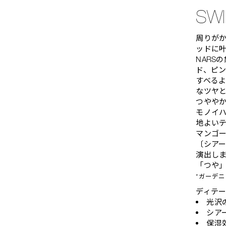
SWI
周りが
ッドに
NARS
ド、ピン
すべる
なツヤ
つやや
モノイハ
地よい
マンゴ
〔シア
演出し
「つや
*ガーデ
ディテ
光沢
シア
保湿