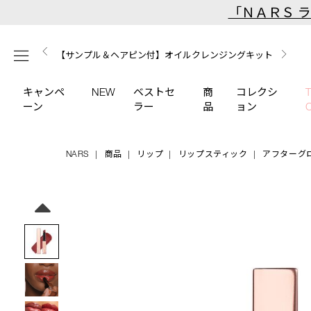
Skip
「ＮＡＲＳ 
to
main
【ミニパフプレゼント】新リキッドブラッシュご購入でプ
【はじめての購入はこちらから】新リキッドブラッシュス
【ギフトショッパープレゼント】カラーアイテムをあの人
content
メニュー
【サンプル＆ヘアピン付】オイルクレンジングキット
【ポーチ＆ブラッシュプレゼント】ORGASM CAMPAIGN
レゼント
ターターキット
へのプレゼントに
キャンペ
NEW
ベストセ
商
コレクシ
ーン
ラー
品
ョン
NARS
商品
リップ
リップスティック
アフターグ
Details
/afterglow-
商
sensual-
品
Image
shine-
番
lipstick-
号
227/4535683211406.html
4535683211406