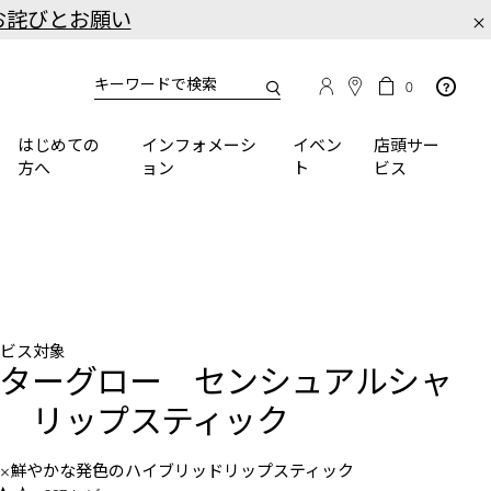
お詫びとお願い
×
カ
カ
0
タ
ー
You
ロ
ト
can
グ
の
はじめての
インフォメーシ
イベン
店頭サー
検
use
商
方へ
ョン
ト
ビス
品
索
the
数
tab
key
(or
swipe
left
or
right
ービス対象
on
ターグロー センシュアルシャ
your
mobile
 リップスティック
device)
to
×鮮やかな発色のハイブリッドリップスティック
access