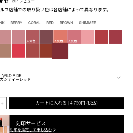
4.6
267 レビュー
the
star
suggestions
セルフ店舗での取り扱い色は各店舗によって異なります。
rating
given
as
INK
BERRY
CORAL
RED
BROWN
SHIMMER
you
type
or
人気色
人気色
人気色
submit
this
form
to
search
 WILD RIDE
for
ーガンディーレッド
the
keyword
you
.QUANTITY.SELECT.LABEL
have
+
カートに入れる
4,730円
(税込)
|
entered.
刻印サービス
刻印を指定して申し込む