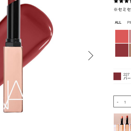
※セミ
バ
ALL
P
リ
エ
ー
シ
ョ
ン
オ
Product
プ
Actions
227
シ
バ
ョ
ン
を
PRODUCT
-
カ
1
ー
ト
に
入