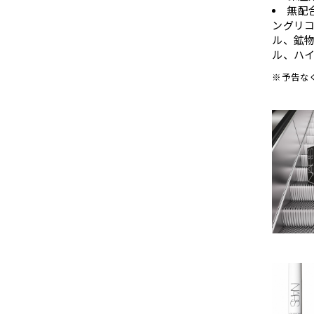
無配
ングリコ
ル、鉱
ル、ハ
※予告な