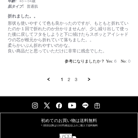
毎
年齢:
45～54歳
日
肌タイプ:
普通肌
使
折れました。。
っ
て
Review
review
形状も使いやすくて色も良かったのですが、もともと折れてい
い
by
stating
たのか１回で折れたのか分かりませんが、少し繰り出して使っ
ま
on
折
た後に戻してフタをしようと下に傾けたらスポッとアイシャド
す！
3
れ
ウの芯が根元から折れていて落ちました。。
Feb
ま
柔らかいぶん折れやすいのかな。
2025
し
良い商品だと思っていただけに非常に残念でした。
た。。
6
0
1
2
3
初めてのお買い物は
送料無料
＊2回目以降は
5,500円(税込)以上の
ご購入で送料無料