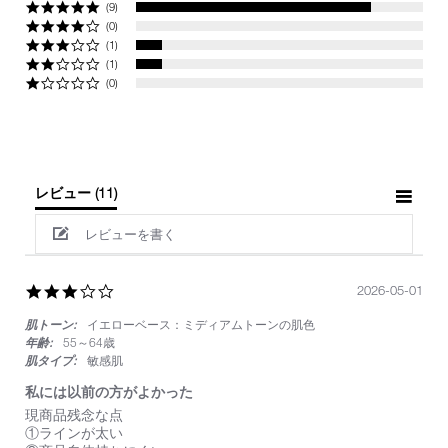
(9)
(0)
(1)
(1)
(0)
レビュー
(11)
レビューを書く
3.0
2026-05-01
star
肌トーン:
イエローベース：ミディアムトーンの肌色
rating
年齢:
55～64歳
肌タイプ:
敏感肌
私には以前の方がよかった
Review
review
現商品残念な点
by
stating
①ラインが太い
on
私