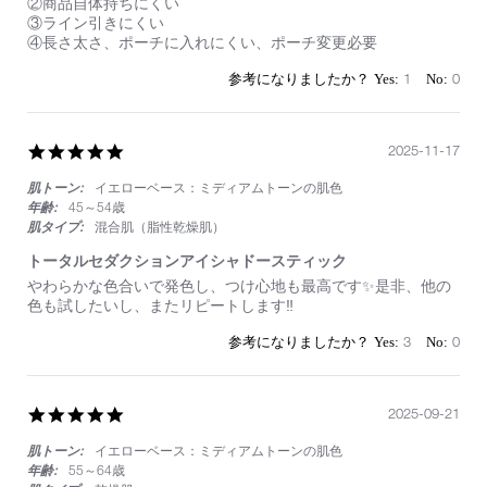
②商品自体持ちにくい
1
に
③ライン引きにくい
May
は
④長さ太さ、ポーチに入れにくい、ポーチ変更必要
2026
以
前
1
0
の
方
が
よ
5.0
2025-11-17
か
star
っ
肌トーン:
イエローベース：ミディアムトーンの肌色
rating
た
年齢:
45～54歳
肌タイプ:
混合肌（脂性乾燥肌）
トータルセダクションアイシャドースティック
Review
review
やわらかな色合いで発色し、つけ心地も最高です✨是非、他の
by
stating
色も試したいし、またリピートします‼️
on
ト
17
ー
3
0
Nov
タ
2025
ル
セ
ダ
5.0
2025-09-21
ク
star
シ
肌トーン:
イエローベース：ミディアムトーンの肌色
rating
ョ
年齢:
55～64歳