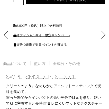
-
+
|
ー
1
ト
に
入
れ
る
5,500円（税込）以上で送料無料
オフィシャルサイト限定キャンペーン
楽天ID連携で楽天ポイントが貯まる
商品について
使い方
全成分・その他
SWIPE. SMOLDER. SEDUCE.
クリームのようになめらかなアイシャドースティックで視
線を集めて。
塗った瞬間からインパクトの高い発色で目元を彩り、乾い
て肌に密着すると長時間*ヨレにくいマットなテクスチャー
に仕上がります。