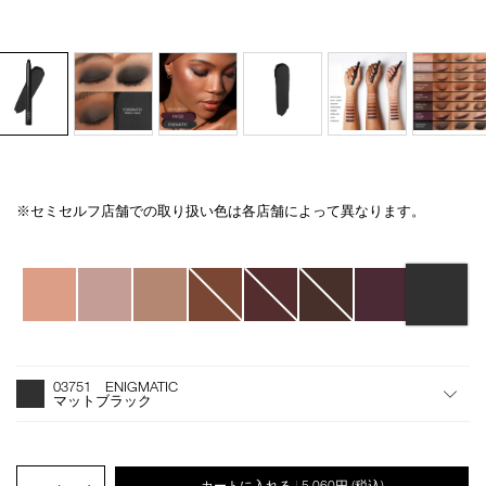
※セミセルフ店舗での取り扱い色は各店舗によって異なります。
Details
/total-
商
seduction-
品
eyeshadow-
番
バ
stick-
号
リ
03751/4535683221184.html
4535683221184
エ
ー
シ
オ
Product
ョ
プ
Actions
03751 ENIGMATIC
ン
シ
マットブラック
ョ
ン
を
カ
PRODUCT.QUANTITY.SELECT.LABEL
カートに入れる
5,060円
(税込)