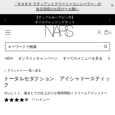
Skip
「ＮＡＲＳ ラディアントクリーミーコンシーラー」の
×
to
自主回収のお詫びとお願い
main
content
【ポーチ＆ブラッシュプレゼント】
【はじめての購入はこちらから】
【ギフトショッパープレゼント】
【サンプル＆ヘアピン付】
【ミニパフプレゼント】
新リキッドブラッシュご購入でプレゼント
カラーアイテムをあの人へのプレゼントに
新リキッドブラッシュスターターキット
オイルクレンジングキット
ORGASM CAMPAIGN
メニュー
カ
0
ー
NARS
ト
カ
の
タ
商
ロ
You
品
グ
can
NEW
オンラインキャンペーン
すべてのメニューを見る
サイ
数
検
use
索
the
＜ アイシャドー一覧へ戻る
tab
key
トータルセダクション アイシャドースティッ
(or
ク
swipe
left
ヨレにくく、描きたての仕上がりが長時間続くクリームアイシャドー
or
4.5
11 レビュー
right
star
on
rating
your
mobile