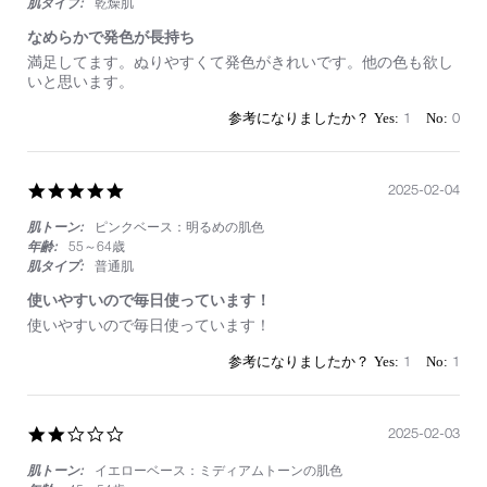
ン
肌タイプ:
乾燥肌
ア
イ
なめらかで発色が長持ち
シ
Review
review
満足してます。ぬりやすくて発色がきれいです。他の色も欲し
ャ
by
stating
いと思います。
ド
on
な
ー
21
め
1
0
ス
Sep
ら
テ
2025
か
ィ
で
ッ
発
5.0
2025-02-04
ク
色
star
が
肌トーン:
ピンクベース：明るめの肌色
rating
長
年齢:
55～64歳
持
肌タイプ:
普通肌
ち
使いやすいので毎日使っています！
Review
review
使いやすいので毎日使っています！
by
stating
on
使
1
1
4
い
Feb
や
2025
す
2.0
2025-02-03
い
star
の
肌トーン:
イエローベース：ミディアムトーンの肌色
rating
で