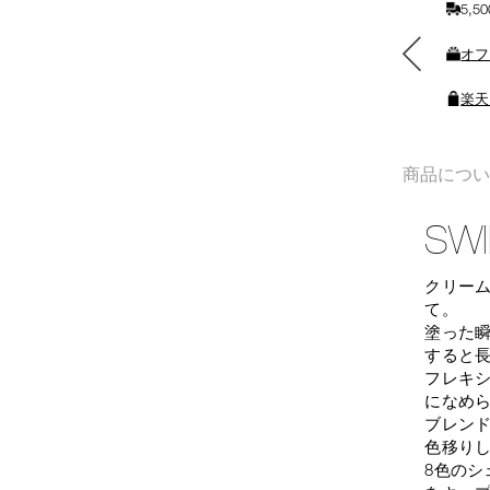
5,
素敵なギフトと交換できる
オフ
ポイントをプレゼント
楽天
商品につ
SWI
クリー
て。
塗った
すると
フレキ
になめ
ブレン
色移り
8色のシ