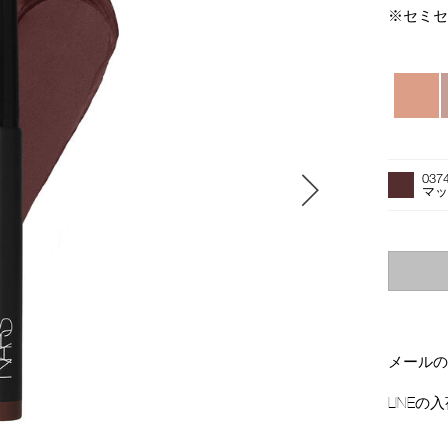
※セミ
バ
リ
エ
ー
オ
Product
シ
プ
Actions
03
ョ
シ
マ
ン
ョ
ン
を
カ
ー
ト
に
入
メール
れ
る
LINE