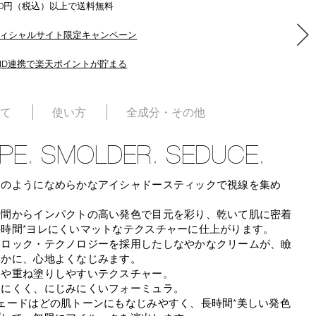
500円（税込）以上で送料無料
ィシャルサイト限定キャンペーン
ID連携で楽天ポイントが貯まる
いて
使い方
全成分・その他
PE. SMOLDER. SEDUCE.
ムのようになめらかなアイシャドースティックで視線を集め
瞬間からインパクトの高い発色で目元を彩り、乾いて肌に密着
長時間*ヨレにくいマットなテクスチャーに仕上がります。
シロック・テクノロジーを採用したしなやかなクリームが、瞼
らかに、心地よくなじみます。
ドや重ね塗りしやすいテクスチャー。
しにくく、にじみにくいフォーミュラ。
ェードはどの肌トーンにもなじみやすく、長時間*美しい発色