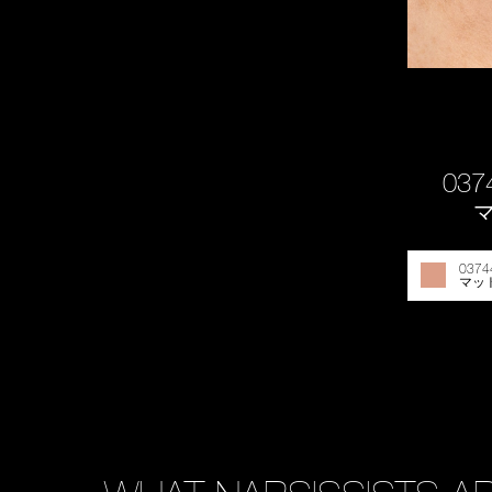
037
0374
マッ