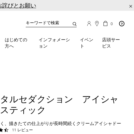
お詫びとお願い
×
カ
カ
0
タ
ー
You
ロ
ト
can
グ
の
はじめての
インフォメーシ
イベン
店頭サー
検
use
商
方へ
ョン
ト
ビス
品
索
the
数
tab
key
(or
swipe
left
or
right
ータルセダクション アイシャ
on
your
ースティック
mobile
device)
くく、描きたての仕上がりが長時間続くクリームアイシャドー
to
4.5
11 レビュー
access