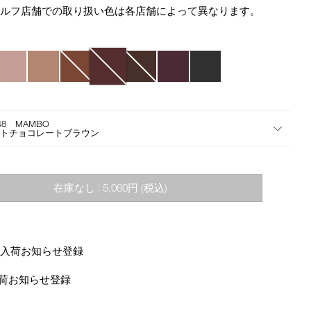
star
the
セルフ店舗での取り扱い色は各店舗によって異なります。
rating
suggestions
given
as
you
type
or
submit
this
748 MAMBO
ットチョコレートブラウン
form
to
search
for
在庫なし
5,060円
(税込)
|
the
keyword
you
have
の入荷お知らせ登録
entered.
の入荷お知らせ登録