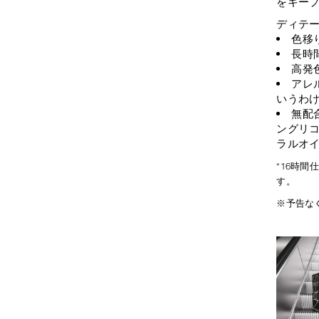
をキー
ディテ
色移
長時
高発
アレ
いうわ
無配
ングリコ
ラルオ
*16時
す。
※予告な