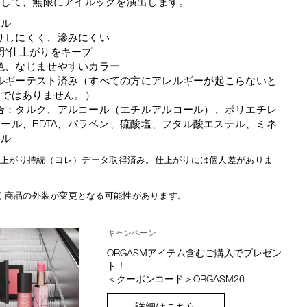
プして、無限にアイルックを演出します。
ール
りしにくく、滲みにくい
間*仕上がりをキープ
色、なじませやすいカラー
ルギーテスト済み（すべての方にアレルギーが起こらないと
けではありません。）
合：タルク、アルコール（エチルアルコール）、ポリエチレ
ール、EDTA、パラベン、硫酸塩、フタル酸エステル、ミネ
イル
間仕上がり持続（ヨレ）データ取得済み。仕上がりには個人差がありま
く商品の外装が変更となる可能性があります。
キャンペーン
ORGASMアイテム含むご購入でプレゼン
ト！
＜クーポンコード＞ORGASM26
詳細はこちら