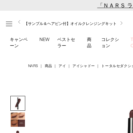
Skip
「ＮＡＲＳ 
to
main
【ミニパフプレゼント】新リキッドブラッシュご購入でプ
【はじめての購入はこちらから】新リキッドブラッシュス
【ギフトショッパープレゼント】カラーアイテムをあの人
content
メニュー
【サンプル＆ヘアピン付】オイルクレンジングキット
【ポーチ＆ブラッシュプレゼント】ORGASM CAMPAIGN
レゼント
ターターキット
へのプレゼントに
キャンペ
NEW
ベストセ
商
コレクシ
ーン
ラー
品
ョン
NARS
商品
アイ
アイシャドー
トータルセダクシ
Details
/total-
商
seduction-
品
Image
eyeshadow-
番
stick-
号
03748/4535683221146.html
H29101