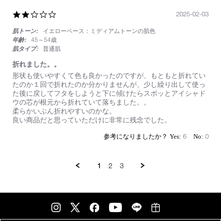
2025
す
2.0
2025-02-03
い
star
の
肌トーン:
イエローベース：ミディアムトーンの肌色
rating
で
毎
年齢:
45～54歳
日
肌タイプ:
普通肌
使
折れました。。
っ
て
Review
review
形状も使いやすくて色も良かったのですが、もともと折れてい
い
by
stating
たのか１回で折れたのか分かりませんが、少し繰り出して使っ
ま
on
折
た後に戻してフタをしようと下に傾けたらスポッとアイシャド
す！
3
れ
ウの芯が根元から折れていて落ちました。。
Feb
ま
柔らかいぶん折れやすいのかな。
2025
し
良い商品だと思っていただけに非常に残念でした。
た。。
6
0
1
2
3