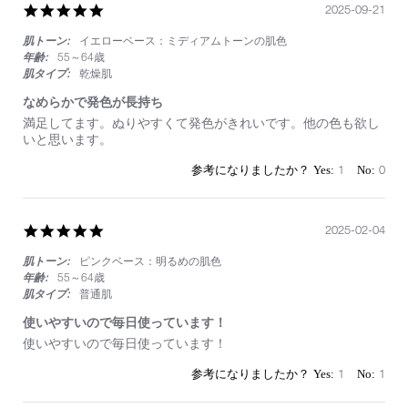
ダ
5.0
2025-09-21
ク
star
シ
肌トーン:
イエローベース：ミディアムトーンの肌色
rating
ョ
年齢:
55～64歳
ン
肌タイプ:
乾燥肌
ア
イ
なめらかで発色が長持ち
シ
Review
review
満足してます。ぬりやすくて発色がきれいです。他の色も欲し
ャ
by
stating
いと思います。
ド
on
な
ー
21
め
1
0
ス
Sep
ら
テ
2025
か
ィ
で
ッ
発
5.0
2025-02-04
ク
色
star
が
肌トーン:
ピンクベース：明るめの肌色
rating
長
年齢:
55～64歳
持
肌タイプ:
普通肌
ち
使いやすいので毎日使っています！
Review
review
使いやすいので毎日使っています！
by
stating
on
使
1
1
4
い
Feb
や