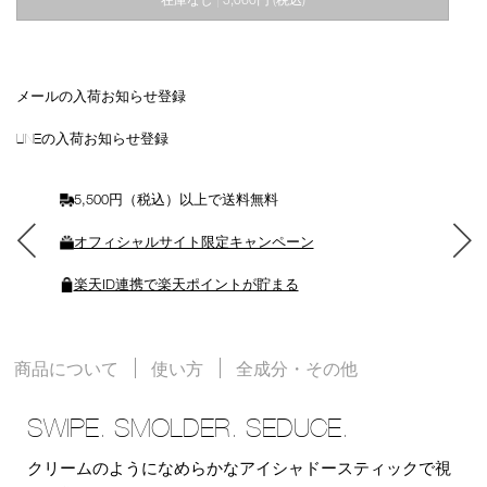
|
ー
ト
に
入
れ
メールの入荷お知らせ登録
る
LINEの入荷お知らせ登録
5,500円（税込）以上で送料無料
オフィシャルサイト限定キャンペーン
楽天ID連携で楽天ポイントが貯まる
商品について
使い方
全成分・その他
SWIPE. SMOLDER. SEDUCE.
クリームのようになめらかなアイシャドースティックで視