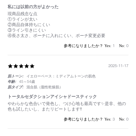
私には以前の方がよかった
Review
review
現商品残念な点
by
stating
①ラインが太い
on
私
②商品自体持ちにくい
1
に
③ライン引きにくい
May
は
④長さ太さ、ポーチに入れにくい、ポーチ変更必要
2026
以
前
1
0
の
方
が
よ
5.0
2025-11-17
か
star
っ
肌トーン:
イエローベース：ミディアムトーンの肌色
rating
た
年齢:
45～54歳
肌タイプ:
混合肌（脂性乾燥肌）
トータルセダクションアイシャドースティック
Review
review
やわらかな色合いで発色し、つけ心地も最高です✨是非、他の
by
stating
色も試したいし、またリピートします‼️
on
ト
17
ー
3
0
Nov
タ
2025
ル
セ