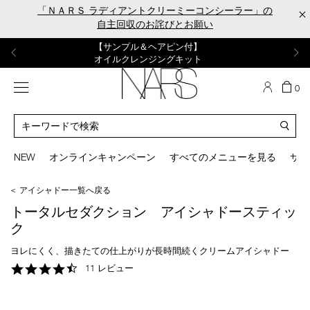
Skip
「ＮＡＲＳ ラディアントクリーミーコンシーラー」の
×
to
自主回収のお詫びとお願い
main
content
【ポーチ＆ブラッシュプレゼント】
【はじめての購入はこちらから】
【ギフトショッパープレゼント】
【サンプル＆ヘアピン付】
【ミニパフプレゼント】
新リキッドブラッシュご購入でプレゼント
カラーアイテムをあの人へのプレゼントに
新リキッドブラッシュスターターキット
オイルクレンジングキット
ORGASM CAMPAIGN
メニュー
カ
0
ー
NARS
ト
カ
の
タ
商
ロ
You
品
グ
can
NEW
オンラインキャンペーン
すべてのメニューを見る
サイ
数
検
use
索
the
＜ アイシャドー一覧へ戻る
tab
key
トータルセダクション アイシャドースティッ
(or
ク
swipe
left
ヨレにくく、描きたての仕上がりが長時間続くクリームアイシャドー
or
4.5
11 レビュー
right
star
on
rating
your
mobile