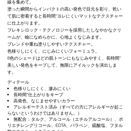
線を集めて。
塗った瞬間からインパクトの高い発色で目元を彩り、乾い
て肌に密着すると長時間*ヨレにくいマットなテクスチャー
に仕上がります。
フレキシロック・テクノロジーを採用したしなやかなクリ
ームが、瞼になめらかに、心地よくなじみます。
ブレンドや重ね塗りしやすいテクスチャー。
色移りしにくく、にじみにくいフォーミュラ。
8色のシェードはどの肌トーンにもなじみやすく、長時間*
美しい発色をキープして、無限にアイルックを演出しま
す。
ディテール
色移りしにくく、滲みにくい
長時間*仕上がりをキープ
高発色、なじませやすいカラー
アレルギーテスト済み（すべての方にアレルギーが起こ
らないというわけではありません。）
無配合：タルク、アルコール（エチルアルコール）、ポ
リエチレングリコール、EDTA、パラベン、硫酸塩、フタル