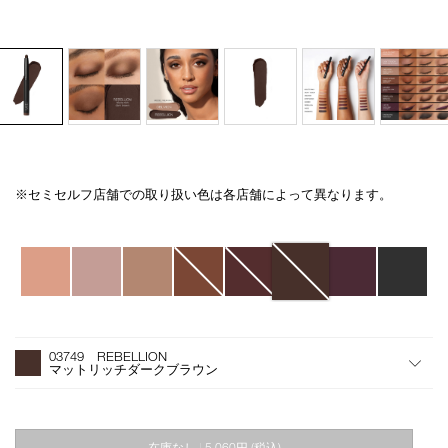
※セミセルフ店舗での取り扱い色は各店舗によって異なります。
Details
/total-
商
seduction-
品
eyeshadow-
番
バ
stick-
号
リ
03749/4535683221153.html
H29101
エ
ー
シ
オ
Product
ョ
プ
Actions
03749 REBELLION
ン
シ
マットリッチダークブラウン
ョ
ン
を
カ
在庫なし
5,060円
(税込)