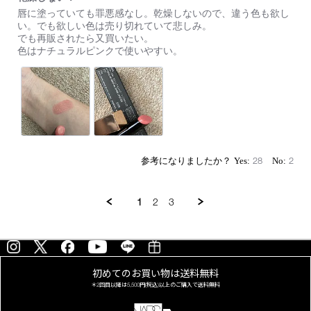
た。
Review
review
ま
唇に塗っていても罪悪感なし。乾燥しないので、違う色も欲し
by
stating
ず、
い。でも欲しい色は売り切れていて悲しみ。
on
乾
細
でも再販されたら又買いたい。
29
燥
身
色はナチュラルピンクで使いやすい。
Jul
し
の
2023
な
ケ
い！
ー
ス
が
お
し
ゃ
れ
28
2
で
可
愛
い
1
2
3
で
す。
ス
ル
ス
ル
初めてのお買い物は
送料無料
と
＊2回目以降は
5,500円(税込)以上の
ご購入で送料無料
馴
染