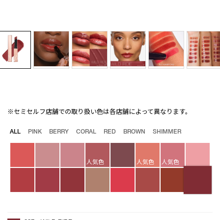
※セミセルフ店舗での取り扱い色は各店舗によって異なります。
Details
/afterglow-
商
sensual-
品
バ
ALL
PINK
BERRY
CORAL
RED
BROWN
SHIMMER
shine-
番
リ
lipstick-
号
エ
227/4535683211406.html
4535683211406
ー
人気色
人気色
人気色
シ
ョ
ン
オ
Product
プ
Actions