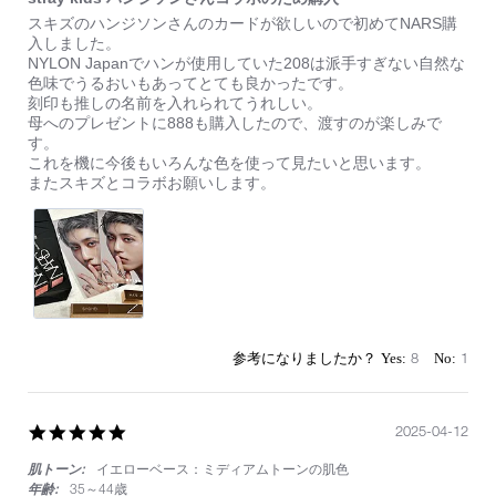
Review
review
スキズのハンジソンさんのカードが欲しいので初めてNARS購
by
stating
入しました。
on
stray
NYLON Japanでハンが使用していた208は派手すぎない自然な
13
kids
色味でうるおいもあってとても良かったです。
Apr
ハ
刻印も推しの名前を入れられてうれしい。
2025
ン
母へのプレゼントに888も購入したので、渡すのが楽しみで
ジ
す。
ソ
これを機に今後もいろんな色を使って見たいと思います。
ン
またスキズとコラボお願いします。
さ
ん
コ
ラ
ボ
の
た
め
購
8
1
入
5.0
2025-04-12
star
肌トーン:
イエローベース：ミディアムトーンの肌色
rating
年齢:
35～44歳