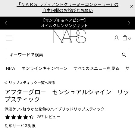
Skip
「ＮＡＲＳ ラディアントクリーミーコンシーラー」の
×
to
自主回収のお詫びとお願い
main
content
【ポーチ＆ブラッシュプレゼント】
【はじめての購入はこちらから】
【ギフトショッパープレゼント】
【サンプル＆ヘアピン付】
【ミニパフプレゼント】
新リキッドブラッシュご購入でプレゼント
カラーアイテムをあの人へのプレゼントに
新リキッドブラッシュスターターキット
オイルクレンジングキット
ORGASM CAMPAIGN
メニュー
カ
0
ー
NARS
ト
カ
の
タ
商
ロ
You
品
グ
can
NEW
オンラインキャンペーン
すべてのメニューを見る
サイ
数
検
use
索
the
＜ リップスティック一覧へ戻る
tab
key
アフターグロー センシュアルシャイン リッ
(or
プスティック
swipe
left
保湿ケア×鮮やかな発色のハイブリッドリップスティック
or
4.6
267 レビュー
right
star
on
刻印サービス対象
rating
your
mobile