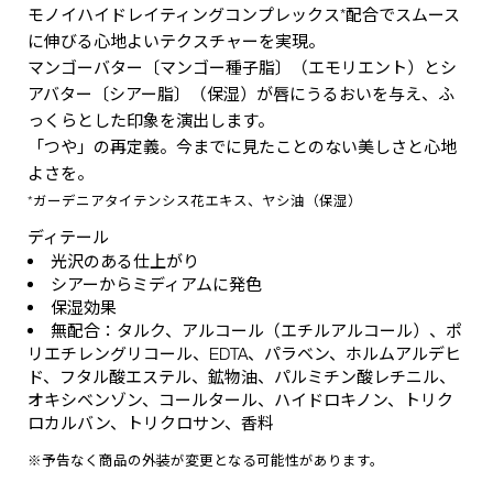
モノイハイドレイティングコンプレックス*配合でスムース
に伸びる心地よいテクスチャーを実現。
マンゴーバター〔マンゴー種子脂〕（エモリエント）とシ
アバター〔シアー脂〕（保湿）が唇にうるおいを与え、ふ
っくらとした印象を演出します。
「つや」の再定義。今までに見たことのない美しさと心地
よさを。
*ガーデニアタイテンシス花エキス、ヤシ油（保湿）
ディテール
光沢のある仕上がり
シアーからミディアムに発色
保湿効果
無配合：タルク、アルコール（エチルアルコール）、ポ
リエチレングリコール、EDTA、パラベン、ホルムアルデヒ
ド、フタル酸エステル、鉱物油、パルミチン酸レチニル、
オキシベンゾン、コールタール、ハイドロキノン、トリク
ロカルバン、トリクロサン、香料
※予告なく商品の外装が変更となる可能性があります。