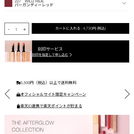
227 WILD RIDE
シ
バーガンディーレッド
ョ
ン
を
カ
PRODUCT.QUANTITY.SELECT.LABEL
-
+
カートに入れる
4,730円
(税込)
|
ー
1
ト
に
入
刻印サービス
れ
刻印を指定して申し込む
る
5,500円（税込）以上で送料無料
オフィシャルサイト限定キャンペーン
楽天ID連携で楽天ポイントが貯まる