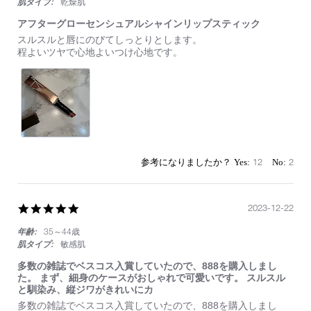
肌タイプ:
乾燥肌
アフターグローセンシュアルシャインリップスティック
Review
review
スルスルと唇にのびてしっとりとします。
by
stating
程よいツヤで心地よいつけ心地です。
on
ア
13
フ
May
タ
2024
ー
グ
ロ
ー
セ
ン
12
2
シ
ュ
ア
ル
5.0
2023-12-22
シ
star
ャ
年齢:
35～44歳
rating
イ
肌タイプ:
敏感肌
ン
リ
多数の雑誌でベスコス入賞していたので、888を購入しまし
ッ
た。 まず、細身のケースがおしゃれで可愛いです。 スルスル
プ
と馴染み、縦ジワがきれいにカ
ス
Review
review
多数の雑誌でベスコス入賞していたので、888を購入しまし
テ