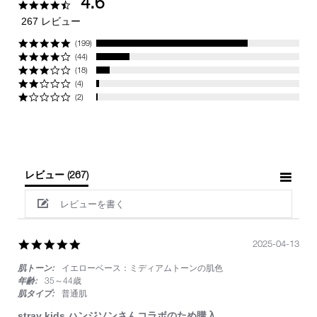
4.6
4.6
star
267 レビュー
rating
(199)
(44)
(18)
(4)
(2)
レビュー
(267)
レビューを書く
5.0
2025-04-13
star
肌トーン:
イエローベース：ミディアムトーンの肌色
rating
年齢:
35～44歳
肌タイプ:
普通肌
stray kids ハンジソンさんコラボのため購入