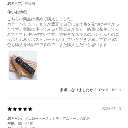
肌タイプ:
乾燥肌
使い心地◎
Review
review
こちらの商品は初めて購入しました。
by
stating
カラーバリエーションが豊富で自分に合う色を見つけやすかっ
on
使
たです。実際に使ってみると馴染みが良く、綺麗に発色してく
12
い
れてとても使いやすいです。大好きなスキズのハンくんとのコ
Apr
心
ラボともありポストカードも付けていただき大満足です♪別の
2025
地
色も購入を検討中ですので、また購入したいと思います。
◎
5
0
5.0
2024-05-13
star
肌トーン:
イエローベース：ミディアムトーンの肌色
rating
年齢:
55～64歳