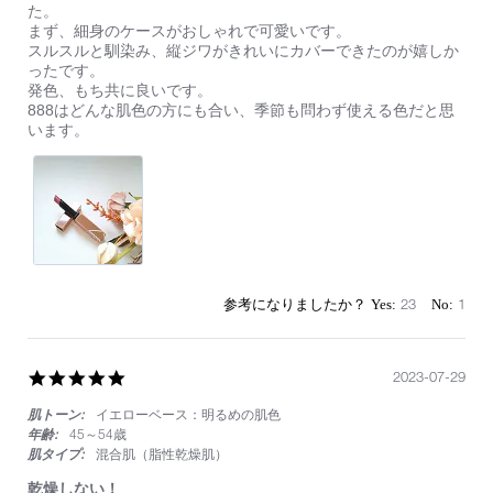
by
stating
た。
ィ
on
多
まず、細身のケースがおしゃれで可愛いです。
ッ
22
数
スルスルと馴染み、縦ジワがきれいにカバーできたのが嬉しか
ク
Dec
の
ったです。
2023
雑
発色、もち共に良いです。
誌
888はどんな肌色の方にも合い、季節も問わず使える色だと思
で
います。
ベ
ス
コ
ス
入
賞
し
て
い
23
1
た
の
で、
888
5.0
2023-07-29
を
star
購
肌トーン:
イエローベース：明るめの肌色
rating
入
年齢:
45～54歳
し
肌タイプ:
混合肌（脂性乾燥肌）
ま
し
乾燥しない！