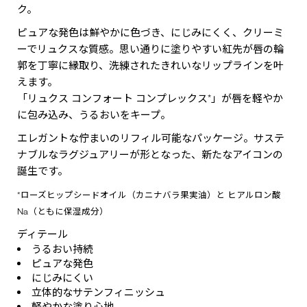
ク。
ピュアな発色は鮮やかに色づき、にじみにくく、クリーミ
ーでリュクスな質感。思い通りに塗りやすい紅先が唇の輪
郭を丁寧に縁取り、洗練されたきれいなリップラインを叶
えます。
「リュクス コンフォート コンプレックス*」が唇を軽やか
に包み込み、うるおいをキープ。
エレガントな佇まいのリフィル可能なパッケージ。サステ
ナブルなラグジュアリーが形となった、新たなアイコンの
誕生です。
*ローズヒップシードオイル（カニナバラ果実油）と ヒアルロン酸
Na（ともに保湿成分）
ディテール
うるおい持続
ピュアな発色
にじみにくい
立体的なサテンフィニッシュ
軽やかな塗り心地