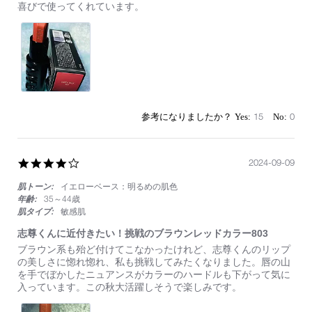
on
妻
喜びで使ってくれています。
16
へ
Sep
の
2024
サ
プ
ラ
イ
ズ
プ
レ
15
0
ゼ
ン
ト
4.0
2024-09-09
star
肌トーン:
イエローベース：明るめの肌色
rating
年齢:
35～44歳
肌タイプ:
敏感肌
志尊くんに近付きたい！挑戦のブラウンレッドカラー803
Review
review
ブラウン系も殆ど付けてこなかったけれど、志尊くんのリップ
by
stating
の美しさに惚れ惚れ、私も挑戦してみたくなりました。唇の山
on
志
を手でぼかしたニュアンスがカラーのハードルも下がって気に
9
尊
入っています。この秋大活躍しそうで楽しみです。
Sep
く
2024
ん