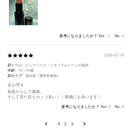
に
近
付
き
た
い！
挑
11
4
戦
の
ブ
ラ
5.0
2026-07-18
ウ
star
ン
肌トーン:
ピンクベース：ミディアムトーンの肌色
rating
レ
年齢:
35～44歳
ッ
肌タイプ:
混合肌（脂性乾燥肌）
ド
カ
エンヴィ
ラ
Review
review
名前からして素敵。
ー
by
stating
そして見た目もカッコ良い！！着物にも合います！
803
on
エ
18
ン
0
0
Jul
ヴ
2026
ィ
1
2
3