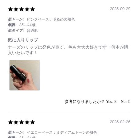
5.0
2025-09-29
star
肌トーン:
ピンクベース：明るめの肌色
rating
年齢:
35～44歳
肌タイプ:
普通肌
気に入りリップ
Review
review
ナーズのリップは発色が良く、色も大大大好きです！何本か購
by
stating
入いたいです！
on
気
29
に
Sep
入
2025
り
リ
ッ
プ
8
0
5.0
2025-02-26
star
肌トーン:
イエローベース：ミディアムトーンの肌色
rating
年齢:
25～34歳