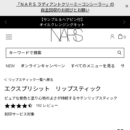
Skip
「ＮＡＲＳ ラディアントクリーミーコンシーラー」の
×
to
自主回収のお詫びとお願い
main
content
【ポーチ＆ブラッシュプレゼント】
【はじめての購入はこちらから】
【ギフトショッパープレゼント】
【サンプル＆ヘアピン付】
【ミニパフプレゼント】
新リキッドブラッシュご購入でプレゼント
カラーアイテムをあの人へのプレゼントに
新リキッドブラッシュスターターキット
オイルクレンジングキット
ORGASM CAMPAIGN
メニュー
カ
0
ー
NARS
ト
カ
の
タ
商
ロ
You
品
グ
can
NEW
オンラインキャンペーン
すべてのメニューを見る
サイ
数
検
use
索
the
＜ リップスティック一覧へ戻る
tab
key
エクスプリシット リップスティック
(or
swipe
ピュアな発色と塗り心地のよさが持続するサテンリップスティック
left
4.7
162 レビュー
or
star
right
刻印サービス対象
rating
on
your
mobile