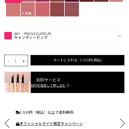
人気色
オ
Product
プ
Actions
881 PROVOCATEUR
シ
キャンディーピンク
ョ
ン
を
カ
PRODUCT.QUANTITY.SELECT.LABEL
-
+
カートに入れる
5,500円
(税込)
|
ー
1
ト
に
入
刻印サービス
れ
刻印を指定して申し込む
る
5,500円（税込）以上で送料無料
オフィシャルサイト限定キャンペーン