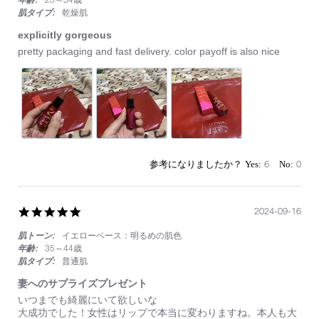
肌タイプ:
乾燥肌
explicitly gorgeous
Review
review
pretty packaging and fast delivery. color payoff is also nice
by
stating
on
explicitly
26
gorgeous
Feb
2025
6
0
5.0
2024-09-16
star
肌トーン:
イエローベース：明るめの肌色
rating
年齢:
35～44歳
肌タイプ:
普通肌
妻へのサプライズプレゼント
Review
review
いつまでも綺麗にいて欲しいな
by
stating
大成功でした！女性はリップで本当に変わりますね。本人も大